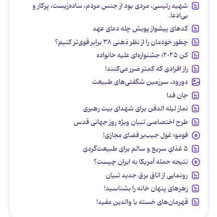
شهید رئیسی، مردی بود از جنس مردم، ساده‌زیست، پرکار و
بی‌ادعا.
کدهای پیشواز پویش چله دعای عهد
چطور خودمان را از نظر ذهنی ۳۸ برابر قوی‌تر کنیم؟
کن ۲۰۲۵؛ جشنواره‌ای علیه خانواده
راز افرادی که کمتر ضرر می‌کنند!
دورود، سرزمین شگفتی‌های طبیعت
جان فدا
نماز لیله الدفن برای شهدای بیت رهبری
طرح اختصاصی تبیان ویژه روز جهانی قدس
فومو؛ غول جیب‌بر فضای مجازی!
۵ غذای سریع و سالم برای طبیعت‌گردی
نتیجه حمله آمریکا به ایران چیست؟
رونمایی از اتاق برق جدید تبیان
زهرهای پنهان خانه را بشناسید!
قهرمان‌های خسته یا والدین مفید!