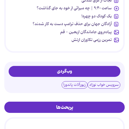
نجات از غرق شدگی
ساعت ۹:۴۰ | چه میراثی از خود به جای گذاشت؟
یک کودک دو چهره!
آزادگان جهان برای حذف ترامپ دست به کار شدند؟
پیاده‌روی جاماندگان اربعین - قم
تمرین رزمی تکاوران ارتش
وب‌گردی
سرویس خواب نوزاد
زیورآلات پاندورا
پربحث‌ها