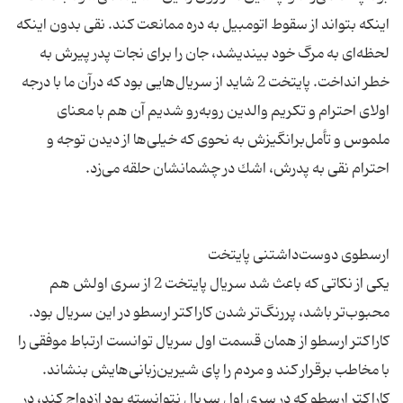
اینكه بتواند از سقوط اتومبیل به دره ممانعت كند. نقی بدون اینكه
لحظه‌ای به مرگ خود بیندیشد، جان را برای نجات پدر پیرش به
خطر انداخت. پایتخت 2 شاید از سریال‌هایی بود كه درآن ما با درجه
اولای احترام و تكریم والدین روبه‌رو شدیم آن هم با معنای
ملموس و تأمل‌برانگیزش به نحوی كه خیلی‌ها از دیدن توجه و
یكی از نكاتی كه باعث شد سریال پایتخت 2 از سری اولش هم
محبوب‌تر باشد، پررنگ‌تر شدن كاراكتر ارسطو در این سریال بود.
كاراكتر ارسطو از همان قسمت اول سریال توانست ارتباط موفقی را
با مخاطب برقرار كند و مردم را پای شیرین‌زبانی‌هایش بنشاند.
كاراكتر ارسطو كه در سری اول سریال نتوانسته بود ازدواج كند، در