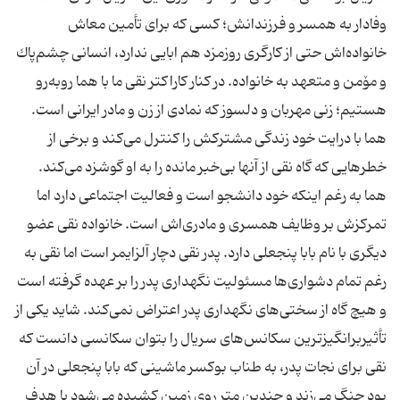
وفادار به همسر و فرزندانش؛ كسی كه برای تأمین معاش
خانواده‌اش حتی از كارگری روزمزد هم ابایی ندارد، انسانی چشم‌پاك
و مۆمن و متعهد به خانواده. در كنار كاراكتر نقی ما با هما روبه‌رو
هستیم؛ زنی مهربان و دلسوز كه نمادی از زن و مادر ایرانی است.
هما با درایت خود زندگی مشتركش را كنترل می‌كند و برخی از
هما به رغم اینكه خود دانشجو است و فعالیت اجتماعی دارد اما
تمركز‌ش بر وظایف همسری و مادری‌اش است. خانواده نقی عضو
دیگری با نام بابا پنجعلی دارد. پدر نقی دچار آلزایمر است اما نقی به
رغم تمام دشواری‌ها مسئولیت نگهداری پدر را بر عهده گرفته است
و هیچ گاه از سختی‌های نگهداری پدر اعتراض نمی‌كند. شاید یكی از
تأثیربرانگیزترین سكانس‌های سریال را بتوان سكانسی دانست كه
نقی برای نجات پدر، به طناب بوكسر ماشینی كه بابا پنجعلی در آن
بود چنگ می‌زند و چندین متر روی زمین كشیده می‌شود با هدف