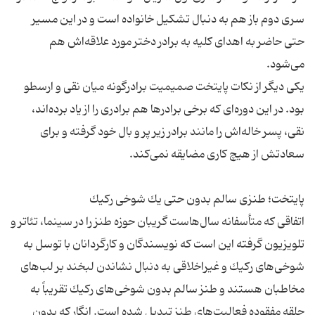
سری دوم باز هم به دنبال تشكیل خانواده است و در این مسیر
حتی حاضر به اهدای كلیه به برادر دختر مورد علاقه‌اش هم
یكی دیگر از نكات پایتخت صمیمیت برادرگونه میان نقی و ارسطو
بود. در این دوره‌ای كه برخی برادرها هم برادری را از یاد برده‌اند،
نقی، پسر خاله‌اش را مانند برادر زیر پر و بال خود گرفته و برای
اتفاقی كه متأسفانه سال‌هاست گریبان حوزه طنز را در سینما، تئاتر و
تلویزیون گرفته این است كه نویسندگان و كارگردانان با توسل به
شوخی‌های ركیك و غیراخلاقی به دنبال نشاندن لبخند بر لب‌های
مخاطبان هستند و طنز سالم بدون شوخی‌های ركیك تقریباً به
حلقه مفقوده فعالیت‌های طنز تبدیل شده است. انگار كه بدون