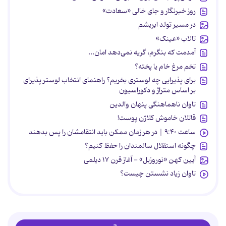
روز خبرنگار و جای خالی «سعادت»
در مسیر تولد ابریشم
تالاب «عینک»
آمدمت که بنگرم، گریه نمی‌دهد امان...
تخم مرغ خام یا پخته؟
برای پذیرایی چه لوستری بخریم؟ راهنمای انتخاب لوستر پذیرای
بر اساس متراژ و دکوراسیون
تاوان ناهماهنگی پنهان والدین
قاتلان خاموش کلاژن پوست!
ساعت ۹:۴۰ | در هر زمان ممکن باید انتقامشان را پس بدهند
چگونه استقلال سالمندان را حفظ کنیم؟
آیین کهن «نوروزبل» - آغاز قرن ۱۷ دیلمی
تاوان زیاد نشستن چیست؟