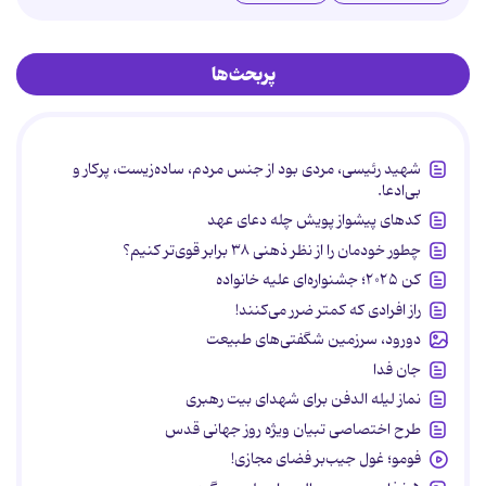
پربحث‌ها
شهید رئیسی، مردی بود از جنس مردم، ساده‌زیست، پرکار و
بی‌ادعا.
کدهای پیشواز پویش چله دعای عهد
چطور خودمان را از نظر ذهنی ۳۸ برابر قوی‌تر کنیم؟
کن ۲۰۲۵؛ جشنواره‌ای علیه خانواده
راز افرادی که کمتر ضرر می‌کنند!
دورود، سرزمین شگفتی‌های طبیعت
جان فدا
نماز لیله الدفن برای شهدای بیت رهبری
طرح اختصاصی تبیان ویژه روز جهانی قدس
فومو؛ غول جیب‌بر فضای مجازی!