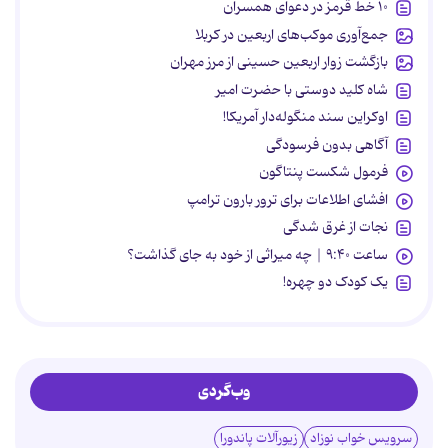
۱۰ خط قرمز در دعوای همسران
جمع‌آوری موکب‌های اربعین در کربلا
بازگشت زوار اربعین حسینی از مرز مهران
شاه کلید دوستی با حضرت امیر
اوکراین سند منگوله‌دار آمریکا!
آگاهی بدون فرسودگی
فرمول شکست پنتاگون
افشای اطلاعات برای ترور بارون ترامپ
نجات از غرق شدگی
ساعت ۹:۴۰ | چه میراثی از خود به جای گذاشت؟
یک کودک دو چهره!
وب‌گردی
سرویس خواب نوزاد
زیورآلات پاندورا