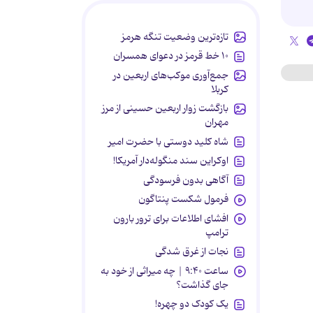
تازه‌ترین وضعیت تنگه هرمز
۱۰ خط قرمز در دعوای همسران
جمع‌آوری موکب‌های اربعین در
کربلا
بازگشت زوار اربعین حسینی از مرز
مهران
شاه کلید دوستی با حضرت امیر
اوکراین سند منگوله‌دار آمریکا!
آگاهی بدون فرسودگی
فرمول شکست پنتاگون
افشای اطلاعات برای ترور بارون
ترامپ
نجات از غرق شدگی
ساعت ۹:۴۰ | چه میراثی از خود به
جای گذاشت؟
یک کودک دو چهره!