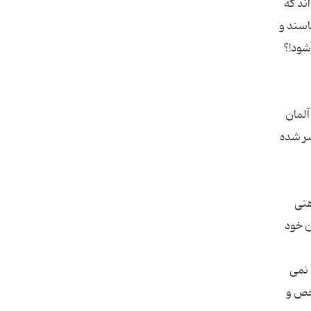
اند که
اسند و
شد، در ژاپن 2420 ساعت، کره جنوبی 1900 ساعت، آلمان
نتشر شده
هنی
ن خود
 نمی
شخص و