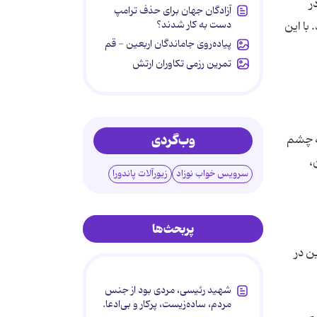
ر
آزادگان جهان برای حذف ترامپ
دست به کار شدند؟
ک ساعت و 4 دقیقه یا به عبارتی 64 دقیقه بود. با این
پیاده‌روی جاماندگان اربعین - قم
تمرین رزمی تکاوران ارتش
وب‌گردی
به چشم
،
سرویس خواب نوزاد
زیورآلات پاندورا
پربحث‌ها
ر مفید دارند. این در
شهید رئیسی، مردی بود از جنس
مردم، ساده‌زیست، پرکار و بی‌ادعا.