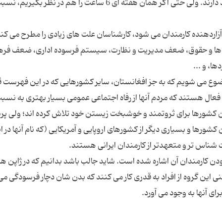
برخی آمارها حکایت از هفته ای حدود 3 ساعت کار مفید دارند. ولی حتی اگر همان هفته ای 6 ساعت را هم در نظر بگ
زاردهنده کارمندان می شود، کارشناسان علت های زیادی را مطرح می کنن
د ها و حقوق، ضعف مدیریت و نظارت، سیستم فرسوده اداری، ضعف فره
وضوع می شویم که به جز افغانستان، سایر کشورهایی که در این فهرست قر
 فعال هستند که مردم آنها از رفاه اجتماعی عمومی بسیار بهتری به نسب
ین کشورها برای ثروتمند و خوشبخت زیستن خود تلاش کرده اند؛ ولی 
کشورها و بسیاری دیگر از کشورهای اروپایی و آمریکایی (که نام آنها در ا
ن کارمندان آن اشاره شده است. شاید جالب باشد بدانیم که در ژاپن ه
 این گروه از افراد به قدری کار می کنند که بدن شان دچار فرسودگی م