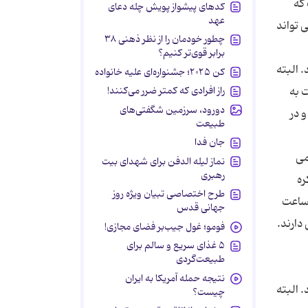
علام شده است که
کدهای پیشواز پویش چله دعای
عهد
ی تواند
چطور خودمان را از نظر ذهنی ۳۸
برابر قوی‌تر کنیم؟
ته کمتر از 6 ساعت کار می کند. البته
کن ۲۰۲۵؛ جشنواره‌ای علیه خانواده
راز افرادی که کمتر ضرر می‌کنند!
یریم، نسبت به
دورود، سرزمین شگفتی‌های
 کار مفید هفتگی در ژاپن 40 تا 60 ساعت و در
طبیعت
جان فدا
می
نماز لیله الدفن برای شهدای بیت
رهبری
د، در ژاپن 2420 ساعت، کره
طرح اختصاصی تبیان ویژه روز
مینه ساعت
جهانی قدس
فومو؛ غول جیب‌بر فضای مجازی!
۵ غذای سریع و سالم برای
طبیعت‌گردی
نتیجه حمله آمریکا به ایران
ته کمتر از 6 ساعت کار می کند. البته
چیست؟