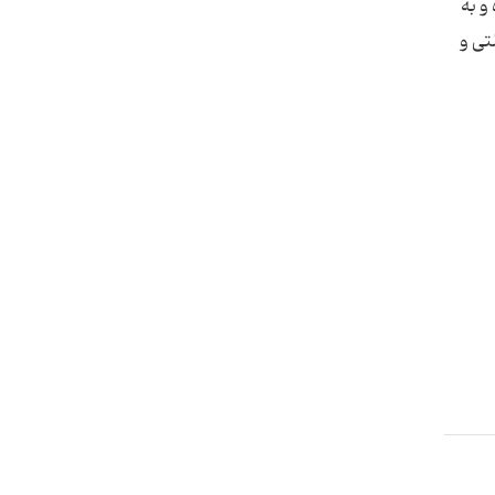
و به
تی و