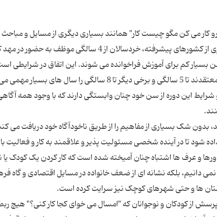
و کار می کن مگو چیست کار" همانند بسیاری دیگری از مسایل و مباحث 
حرف و شعار دادن های روزمره باقی می ماند .در بسیاری از کشورهای پیشرفته، خردسالان از 4 سالگی موظف به 
ن بسیار کم برای آموزش فراخوانده می شوند. این اتفاق در شرایطی است
بسیاری از صاحب نظران عرصه تربیت و روانشناسان معتقدند تا 5 سالگی و برخی دیگر تا 8 سالگی را سال های 
 و شرایط این دوره از سن خود چنان وابستگی دارند که با وجود همه آگاهی
آغاز می کند، بدون شک بسیاری از مفاهیم را از طریق ناخودآگاه خود دریافت می کند
ده شود تا در آینده شخصی مسئولیت پذیر و علاقمند به کار و فعالیت با
باورها و عرف ها اشتباه چنان آمیخته شده است که کار کردن یک کودک یا 
 نمی دانیم، بلکه نشانه ای از ضعف خانواده در مسایل اقتصادی و گاه فر
رسش از کودکان و نوجوانان که "امسال می خوای کجا کار کنی؟" هیچ ربط