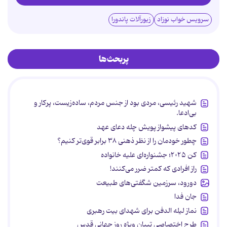
سرویس خواب نوزاد
زیورآلات پاندورا
پربحث‌ها
شهید رئیسی، مردی بود از جنس مردم، ساده‌زیست، پرکار و
بی‌ادعا.
کدهای پیشواز پویش چله دعای عهد
چطور خودمان را از نظر ذهنی ۳۸ برابر قوی‌تر کنیم؟
کن ۲۰۲۵؛ جشنواره‌ای علیه خانواده
راز افرادی که کمتر ضرر می‌کنند!
دورود، سرزمین شگفتی‌های طبیعت
جان فدا
نماز لیله الدفن برای شهدای بیت رهبری
طرح اختصاصی تبیان ویژه روز جهانی قدس