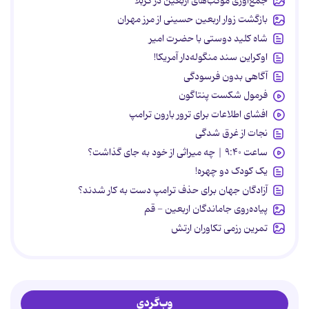
جمع‌آوری موکب‌های اربعین در کربلا
بازگشت زوار اربعین حسینی از مرز مهران
شاه کلید دوستی با حضرت امیر
اوکراین سند منگوله‌دار آمریکا!
آگاهی بدون فرسودگی
فرمول شکست پنتاگون
افشای اطلاعات برای ترور بارون ترامپ
نجات از غرق شدگی
ساعت ۹:۴۰ | چه میراثی از خود به جای گذاشت؟
یک کودک دو چهره!
آزادگان جهان برای حذف ترامپ دست به کار شدند؟
پیاده‌روی جاماندگان اربعین - قم
تمرین رزمی تکاوران ارتش
وب‌گردی