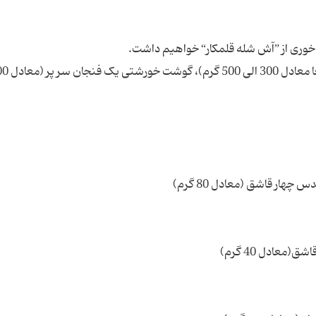
سبزی آش خرد کرده:3 الی 5‌ کاسه ماست خوری (جمعا م