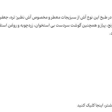
ت. در طبخ این نوع آش از سبزیجات معطر و مخصوص آش نظیر: تره، جعفر
برنج، پیاز و همچنین گوشت سردست بی استخوان، زردچوبه و روغن استف