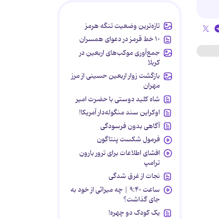
تازه‌ترین وضعیت تنگه هرمز
۱۰ خط قرمز در دعوای همسران
جمع‌آوری موکب‌های اربعین در
کربلا
بازگشت زوار اربعین حسینی از مرز
مهران
شاه کلید دوستی با حضرت امیر
اوکراین سند منگوله‌دار آمریکا!
آگاهی بدون فرسودگی
فرمول شکست پنتاگون
افشای اطلاعات برای ترور بارون
ترامپ
نجات از غرق شدگی
ساعت ۹:۴۰ | چه میراثی از خود به
جای گذاشت؟
یک کودک دو چهره!