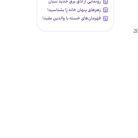
رونمایی از اتاق برق جدید تبیان
زهرهای پنهان خانه را بشناسید!
قهرمان‌های خسته یا والدین مفید!
عادل 300 الی 500 گرم)، گوشت خورشتی یک فنجان سر پر (معادل 200