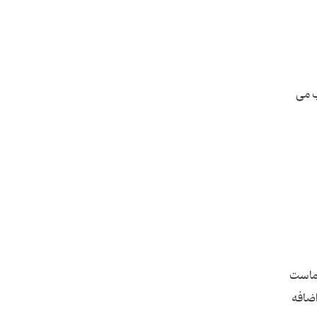
ب می
 ماست
اضافه