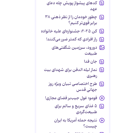
کدهای پیشواز پویش چله دعای
عهد
چطور خودمان را از نظر ذهنی ۳۸
برابر قوی‌تر کنیم؟
کن ۲۰۲۵؛ جشنواره‌ای علیه خانواده
راز افرادی که کمتر ضرر می‌کنند!
دورود، سرزمین شگفتی‌های
طبیعت
جان فدا
نماز لیله الدفن برای شهدای بیت
رهبری
طرح اختصاصی تبیان ویژه روز
جهانی قدس
فومو؛ غول جیب‌بر فضای مجازی!
۵ غذای سریع و سالم برای
طبیعت‌گردی
نتیجه حمله آمریکا به ایران
چیست؟