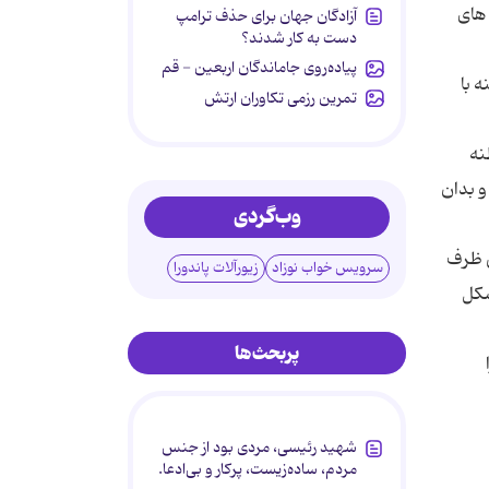
 های
آزادگان جهان برای حذف ترامپ
دست به کار شدند؟
پیاده‌روی جاماندگان اربعین - قم
 با
تمرین رزمی تکاوران ارتش
نه
و بدان
وب‌گردی
س ظرف
سرویس خواب نوزاد
زیورآلات پاندورا
شکل
پربحث‌ها
شهید رئیسی، مردی بود از جنس
مردم، ساده‌زیست، پرکار و بی‌ادعا.