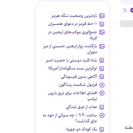
تازه‌ترین وضعیت تنگه هرمز
۱۰ خط قرمز در دعوای همسران
جمع‌آوری موکب‌های اربعین در
کربلا
بازگشت زوار اربعین حسینی از مرز
مهران
شاه کلید دوستی با حضرت امیر
اوکراین سند منگوله‌دار آمریکا!
آگاهی بدون فرسودگی
فرمول شکست پنتاگون
افشای اطلاعات برای ترور بارون
ترامپ
نجات از غرق شدگی
ساعت ۹:۴۰ | چه میراثی از خود به
جای گذاشت؟
لطنه
یک کودک دو چهره!