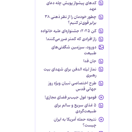
کدهای پیشواز پویش چله دعای
عهد
چطور خودمان را از نظر ذهنی ۳۸
برابر قوی‌تر کنیم؟
کن ۲۰۲۵؛ جشنواره‌ای علیه خانواده
راز افرادی که کمتر ضرر می‌کنند!
دورود، سرزمین شگفتی‌های
طبیعت
جان فدا
نماز لیله الدفن برای شهدای بیت
رهبری
طرح اختصاصی تبیان ویژه روز
جهانی قدس
فومو؛ غول جیب‌بر فضای مجازی!
۵ غذای سریع و سالم برای
طبیعت‌گردی
نتیجه حمله آمریکا به ایران
چیست؟