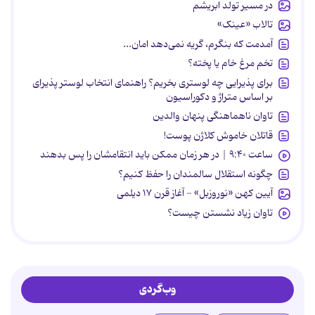
در مسیر تولد ابریشم
تالاب «عینک»
آمدمت که بنگرم، گریه نمی‌دهد امان...
تخم مرغ خام یا پخته؟
برای پذیرایی چه لوستری بخریم؟ راهنمای انتخاب لوستر پذیرای
بر اساس متراژ و دکوراسیون
تاوان ناهماهنگی پنهان والدین
قاتلان خاموش کلاژن پوست!
ساعت ۹:۴۰ | در هر زمان ممکن باید انتقامشان را پس بدهند
چگونه استقلال سالمندان را حفظ کنیم؟
آیین کهن «نوروزبل» - آغاز قرن ۱۷ دیلمی
تاوان زیاد نشستن چیست؟
وب‌گردی