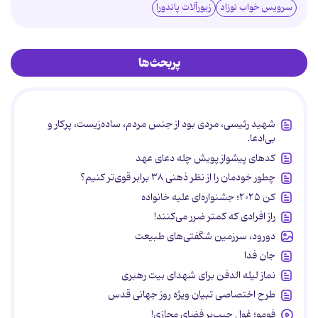
سرویس خواب نوزاد
زیورآلات پاندورا
پربحث‌ها
شهید رئیسی، مردی بود از جنس مردم، ساده‌زیست، پرکار و
بی‌ادعا.
کدهای پیشواز پویش چله دعای عهد
چطور خودمان را از نظر ذهنی ۳۸ برابر قوی‌تر کنیم؟
کن ۲۰۲۵؛ جشنواره‌ای علیه خانواده
راز افرادی که کمتر ضرر می‌کنند!
دورود، سرزمین شگفتی‌های طبیعت
جان فدا
نماز لیله الدفن برای شهدای بیت رهبری
طرح اختصاصی تبیان ویژه روز جهانی قدس
فومو؛ غول جیب‌بر فضای مجازی!