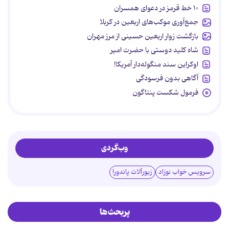
۱۰ خط قرمز در دعوای همسران
جمع‌آوری موکب‌های اربعین در کربلا
بازگشت زوار اربعین حسینی از مرز مهران
شاه کلید دوستی با حضرت امیر
اوکراین سند منگوله‌دار آمریکا!
آگاهی بدون فرسودگی
فرمول شکست پنتاگون
وب‌گردی
سرویس خواب نوزاد
زیورآلات پاندورا
پربحث‌ها