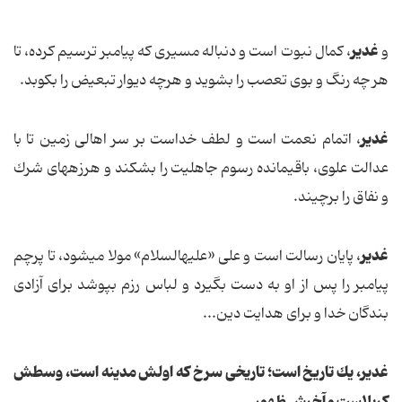
غدیر
و
، كمال نبوت است و دنباله مسیری كه پیامبر ترسیم كرده، تا
هر چه رنگ و بوى تعصب را بشوید و هرچه دیوار تبعیض را بكوبد.
غدیر
، اتمام نعمت است و لطف ‏خداست بر سر اهالى زمین تا با
عدالت علوى، باقیمانده رسوم جاهلیت را بشكند و هرزه‏هاى شرك
و نفاق را برچیند.
غدیر
، پایان رسالت است و على «علیه‏السلام» مولا مى‏شود، تا پرچم
پیامبر را پس از او به دست بگیرد و لباس رزم بپوشد براى آزادى
بندگان خدا و برای هدایت دین...
غدیر، یك تاریخ است؛ تاریخى سرخ كه اولش مدینه است، وسطش
كربلاست و آخرش ظهور.