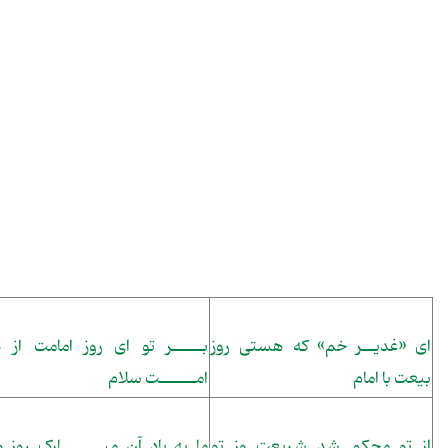
ای «غدیــر خم» که هستی روز
بـــــر تو ای روز امامت از 
بیعت با امام
امــــــت سلام
از تو محکم شد شریعت وز تو
ما به یاد آن مبـــــــارک روز 