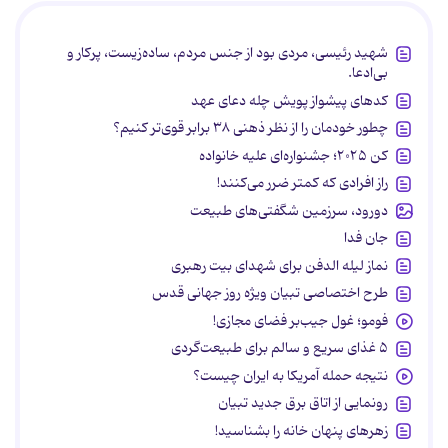
شهید رئیسی، مردی بود از جنس مردم، ساده‌زیست، پرکار و
بی‌ادعا.
کدهای پیشواز پویش چله دعای عهد
چطور خودمان را از نظر ذهنی ۳۸ برابر قوی‌تر کنیم؟
کن ۲۰۲۵؛ جشنواره‌ای علیه خانواده
راز افرادی که کمتر ضرر می‌کنند!
دورود، سرزمین شگفتی‌های طبیعت
جان فدا
نماز لیله الدفن برای شهدای بیت رهبری
طرح اختصاصی تبیان ویژه روز جهانی قدس
فومو؛ غول جیب‌بر فضای مجازی!
۵ غذای سریع و سالم برای طبیعت‌گردی
نتیجه حمله آمریکا به ایران چیست؟
رونمایی از اتاق برق جدید تبیان
زهرهای پنهان خانه را بشناسید!