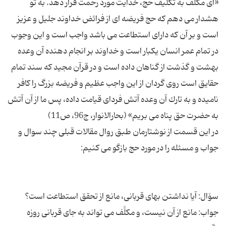
«اى مكلّف به تكلیف حج، خدایت مورد رحمت قرار دهد. به تو
هشدار مى دهم كه حج فریضه اى از فرائض خداوند جلیل و عزیز
است و بر آن كه داراى استطاعت مى باشد واجب است و این وجوب
در تمام عمر انسان یكبار است و خداوند بر انجام دهنده آن وعده
بهشت و گذشت از گناهان داده است و در قرآن مجید كه سند تمام
حقایق است روى گردان از این واجب عظیم و فریضه بزرگ را كافر
نامیده و به تارك آن وعده آتش فرداى قیامت داده، پس ما از آن آتش
در این قسمت از نوشتارمان طبق روال مقالات قبلی چند سوال و
جواب: مانع از آن نیست، و مكلَّف مى تواند به جاى قربانى روزه