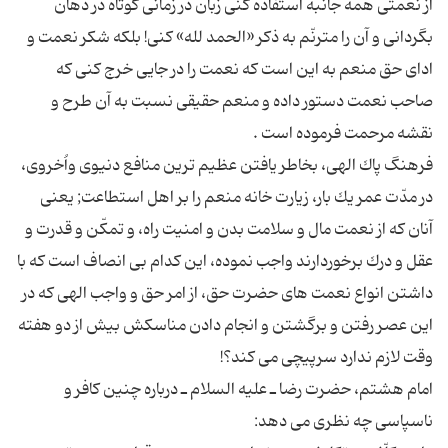
از نعمتى همه جانبه استفاده كنى زبان در زمانى كوتاه در دهان
بگردانى و آن را مترنّم به ذكر «الحمد لله» كنى! بلكه شكر نعمت و
اداى حق منعم به این است كه نعمت را در جایى خرج كنى كه
صاحب نعمت دستور داده و منعم حقیقى نسبت به آن طرح و
فرهنگ پاك الهى، بخاطر یافتن عظیم ترین منافع دنیوى واُخروى،
در مدّت عمر یك بار، زیارت خانه منعم را بر اهل استطاعت; یعنى
آنان كه از نعمت مال و سلامت بدن و امنیت راه، و تمكّن و قدرت و
عقل و درك برخوردارند واجب نموده، این كدام بى انصاف است كه با
داشتن انواع نعمت هاى حضرت حق، از امر حق و واجب الهى كه در
این عصر رفتن و برگشتن و انجام دادن مناسكش بیش از دو هفته
امام هشتم، حضرت رضا ـ علیه السلام ـ درباره چنین كافر و