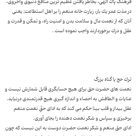
فرهنگ پاك الهى، بخاطر یافتن عظیم ترین منافع دنیوى واُخروى،
در مدّت عمر یك بار، زیارت خانه منعم را بر اهل استطاعت; یعنى
آنان كه از نعمت مال و سلامت بدن و امنیت راه، و تمكّن و قدرت و
نعمت هاى حضرت حق براى هیچ حسابگرى قابل شمارش نیست و
عقل بیدار و قلب بینا حكم مى كند كه به اداى حقِّ نعمتِ منعم
اداى حق منعم و شكر نعمت حضرت دوست به این نیست كه چون