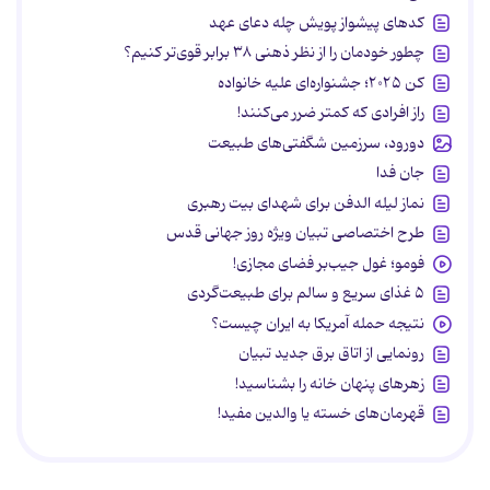
کدهای پیشواز پویش چله دعای عهد
چطور خودمان را از نظر ذهنی ۳۸ برابر قوی‌تر کنیم؟
کن ۲۰۲۵؛ جشنواره‌ای علیه خانواده
راز افرادی که کمتر ضرر می‌کنند!
دورود، سرزمین شگفتی‌های طبیعت
جان فدا
نماز لیله الدفن برای شهدای بیت رهبری
طرح اختصاصی تبیان ویژه روز جهانی قدس
فومو؛ غول جیب‌بر فضای مجازی!
۵ غذای سریع و سالم برای طبیعت‌گردی
نتیجه حمله آمریکا به ایران چیست؟
رونمایی از اتاق برق جدید تبیان
زهرهای پنهان خانه را بشناسید!
قهرمان‌های خسته یا والدین مفید!