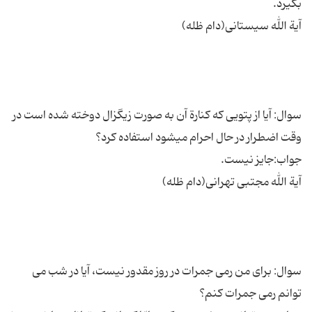
سوال: آیا ‌از پتویی كه كنارة آن به صورت زیگزال دوخته شده است در
سوال: براى من رمى جمرات در روز مقدور نیست، آیا در شب مى