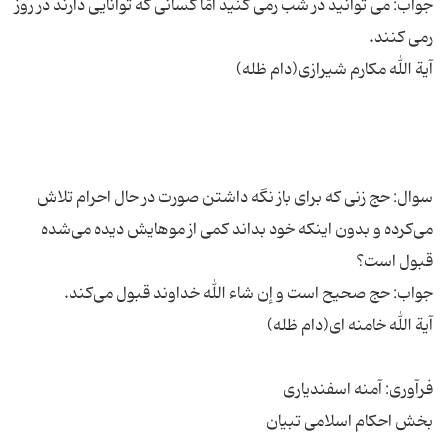
جواب: مى توانید در شب رمى کنید امّا کسانی که توانایى دارند در روز
سوال: حج زنى که براى باز نگه داشتن صورت در حال احرام تلاش
مى‌کرده و بدون اینکه خود بداند کمى از موهایش دیده مى‌شده