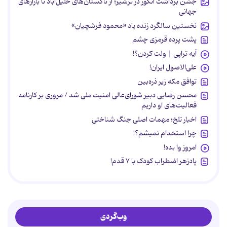
جشن برداشت انگور در ترشیز؛ از تاکستان‌های خلیل‌آباد تا بازارهای
جهانی
نخستین سالگرد زنده یاد «محمود فرشچیان»
پشت پرده قرمزی چشم
آیه تراپی | ولت کردن؟!
علی‌الاصول ایران!
توافق مکه زیر ذره‌بین
محسن رضایی دبیر شورای‌عالی امنیت ملی شد / مروری بر کارنامه
فعالیت‌های او داریم
اخبار تلخ؛ مهمات اصلی جنگ شناختی
چرا استخدام نمیشم؟!
امروز وا بده!
پادزهر اضطراب کودک با ۷ قدم!
وب‌گردی