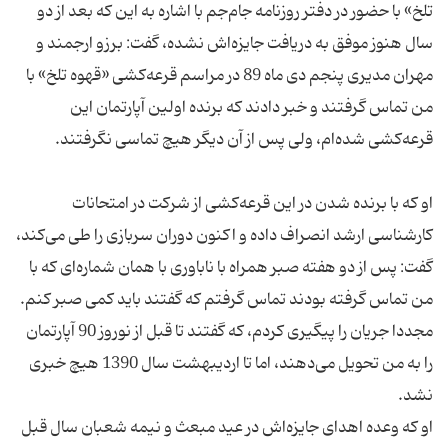
تلخ» با حضور در دفتر روزنامه جام‌جم با اشاره به این‌ كه بعد از دو
سال هنوز موفق به دریافت جایزه‌اش نشده، گفت: برزو ارجمند و
مهران مدیری پنجم دی ماه 89 در مراسم قرعه‌كشی «قهوه تلخ» با
من تماس گرفتند و خبر دادند كه برنده اولین آپارتمان این
او كه با برنده شدن در این قرعه‌كشی از شركت در امتحانات
كارشناسی ارشد انصراف داده و اكنون دوران سربازی را طی می‌كند،
گفت: پس از دو هفته صبر همراه با ناباوری با همان شماره‌ای كه با
من تماس گرفته بودند تماس گرفتم كه گفتند باید كمی صبر كنم.
مجددا جریان را پیگیری كردم، كه گفتند تا قبل از نوروز 90 آپارتمان
را به من تحویل می‌دهند، اما تا اردیبهشت سال 1390 هیچ خبری
او كه وعده اهدای جایزه‌اش در عید مبعث و نیمه شعبان سال قبل