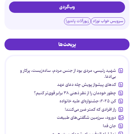
وب‌گردی
سرویس خواب نوزاد
زیورآلات پاندورا
پربحث‌ها
شهید رئیسی، مردی بود از جنس مردم، ساده‌زیست، پرکار و
بی‌ادعا.
کدهای پیشواز پویش چله دعای عهد
چطور خودمان را از نظر ذهنی ۳۸ برابر قوی‌تر کنیم؟
کن ۲۰۲۵؛ جشنواره‌ای علیه خانواده
راز افرادی که کمتر ضرر می‌کنند!
دورود، سرزمین شگفتی‌های طبیعت
جان فدا
نماز لیله الدفن برای شهدای بیت رهبری