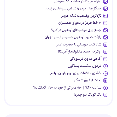
اهرام مِروئه در سایه جنگ سودان
جنگل‌های یونان؛ نقاشیِ سوخته‌ی زمین
تازه‌ترین وضعیت تنگه هرمز
۱۰ خط قرمز در دعوای همسران
جمع‌آوری موکب‌های اربعین در کربلا
بازگشت زوار اربعین حسینی از مرز مهران
شاه کلید دوستی با حضرت امیر
اوکراین سند منگوله‌دار آمریکا!
آگاهی بدون فرسودگی
فرمول شکست پنتاگون
افشای اطلاعات برای ترور بارون ترامپ
نجات از غرق شدگی
ساعت ۹:۴۰ | چه میراثی از خود به جای گذاشت؟
یک کودک دو چهره!