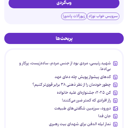
وب‌گردی
سرویس خواب نوزاد
زیورآلات پاندورا
پربحث‌ها
شهید رئیسی، مردی بود از جنس مردم، ساده‌زیست، پرکار و
بی‌ادعا.
کدهای پیشواز پویش چله دعای عهد
چطور خودمان را از نظر ذهنی ۳۸ برابر قوی‌تر کنیم؟
کن ۲۰۲۵؛ جشنواره‌ای علیه خانواده
راز افرادی که کمتر ضرر می‌کنند!
دورود، سرزمین شگفتی‌های طبیعت
جان فدا
نماز لیله الدفن برای شهدای بیت رهبری