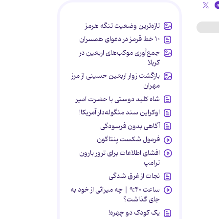
تازه‌ترین وضعیت تنگه هرمز
۱۰ خط قرمز در دعوای همسران
جمع‌آوری موکب‌های اربعین در
کربلا
بازگشت زوار اربعین حسینی از مرز
مهران
شاه کلید دوستی با حضرت امیر
اوکراین سند منگوله‌دار آمریکا!
آگاهی بدون فرسودگی
فرمول شکست پنتاگون
افشای اطلاعات برای ترور بارون
ترامپ
نجات از غرق شدگی
ساعت ۹:۴۰ | چه میراثی از خود به
جای گذاشت؟
یک کودک دو چهره!