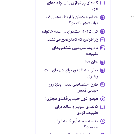
کدهای پیشواز پویش چله دعای
عهد
چطور خودمان را از نظر ذهنی ۳۸
برابر قوی‌تر کنیم؟
کن ۲۰۲۵؛ جشنواره‌ای علیه خانواده
راز افرادی که کمتر ضرر می‌کنند!
دورود، سرزمین شگفتی‌های
طبیعت
جان فدا
نماز لیله الدفن برای شهدای بیت
رهبری
طرح اختصاصی تبیان ویژه روز
جهانی قدس
فومو؛ غول جیب‌بر فضای مجازی!
۵ غذای سریع و سالم برای
طبیعت‌گردی
نتیجه حمله آمریکا به ایران
چیست؟