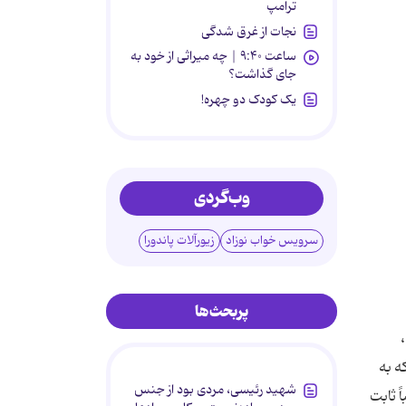
ترامپ
نجات از غرق شدگی
ساعت ۹:۴۰ | چه میراثی از خود به
جای گذاشت؟
یک کودک دو چهره!
وب‌گردی
سرویس خواب نوزاد
زیورآلات پاندورا
پربحث‌ها
شهید رئیسی، مردی بود از جنس