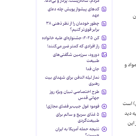
مردم، ساده‌زیست، پرکار و بی‌ادعا.
کدهای پیشواز پویش چله دعای
عهد
چطور خودمان را از نظر ذهنی ۳۸
برابر قوی‌تر کنیم؟
کن ۲۰۲۵؛ جشنواره‌ای علیه خانواده
راز افرادی که کمتر ضرر می‌کنند!
دورود، سرزمین شگفتی‌های
طبیعت
جان فدا
نماز لیله الدفن برای شهدای بیت
رهبری
طرح اختصاصی تبیان ویژه روز
جهانی قدس
فومو؛ غول جیب‌بر فضای مجازی!
۵ غذای سریع و سالم برای
طبیعت‌گردی
نتیجه حمله آمریکا به ایران
چیست؟