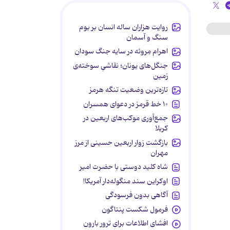
روایت هزاران ساله انسان بر بوم
سنگ و آسمان
اهرام مِروئه در سایه جنگ سودان
جنگل‌های یونان؛ نقاشیِ سوخته‌ی
زمین
تازه‌ترین وضعیت تنگه هرمز
۱۰ خط قرمز در دعوای همسران
جمع‌آوری موکب‌های اربعین در
کربلا
بازگشت زوار اربعین حسینی از مرز
مهران
شاه کلید دوستی با حضرت امیر
اوکراین سند منگوله‌دار آمریکا!
آگاهی بدون فرسودگی
فرمول شکست پنتاگون
افشای اطلاعات برای ترور بارون