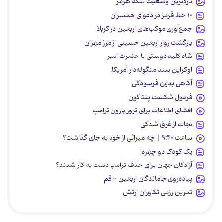
تازه‌ترین وضعیت تنگه هرمز
۱۰ خط قرمز در دعوای همسران
جمع‌آوری موکب‌های اربعین در کربلا
بازگشت زوار اربعین حسینی از مرز مهران
شاه کلید دوستی با حضرت امیر
اوکراین سند منگوله‌دار آمریکا!
آگاهی بدون فرسودگی
فرمول شکست پنتاگون
افشای اطلاعات برای ترور بارون ترامپ
نجات از غرق شدگی
ساعت ۹:۴۰ | چه میراثی از خود به جای گذاشت؟
یک کودک دو چهره!
آزادگان جهان برای حذف ترامپ دست به کار شدند؟
پیاده‌روی جاماندگان اربعین - قم
تمرین رزمی تکاوران ارتش