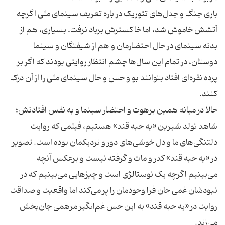
باری جنگ و جدل‌های تئوریک در باره تعریف سینمای ملی اگرچه
آتشش خاموش شد، اما خاکسترش برباد نرفت. بسیاری، هم از
بدنه سینمای در حال احتضارمان و هم از شیفتگان و سینما
دوستان، در تمام این سال‌ها چشم انتظار روایتی بودند که اگر بر
پرده نقره‌ای افتاد بتوانند بو و حس و حال سینمای ملی را از آن درک
حالا در میانه همین برهوت و احتضار سینما و به نفس افتادنش؛
شاهد تولد شیرین «یه حبه قند» هستیم، فیلمی که روایت
دلتنگی‌های ما و دل خوشی‌های دور و نزدیکمان بوده است. تصویر
در «یه حبه قند» کدر و مات و گرفته نیست و برعکس آنچه
می‌بینیم اگرچه یک نوستالژی است و چیزهایی می‌بینیم که در
نبودشان غمی جان فزا وجودمان را پر می‌کند اما واقعیت و صداقت
روایت در «یه حبه قند» به این حس غم‌انگیز مرهمی جان‌بخش