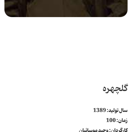
گلچهره
سال تولید: 1389
زمان: 100
کارگردان: وحید موسائیان