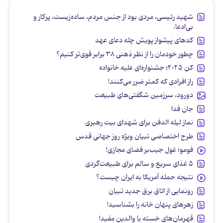
شهید رئیسی، مردی بود از جنس مردم، ساده‌زیست، پرکار و
بی‌ادعا.
کدهای پیشواز پویش چله دعای عهد
چطور خودمان را از نظر ذهنی ۳۸ برابر قوی‌تر کنیم؟
کن ۲۰۲۵؛ جشنواره‌ای علیه خانواده
راز افرادی که کمتر ضرر می‌کنند!
دورود، سرزمین شگفتی‌های طبیعت
جان فدا
نماز لیله الدفن برای شهدای بیت رهبری
طرح اختصاصی تبیان ویژه روز جهانی قدس
فومو؛ غول جیب‌بر فضای مجازی!
۵ غذای سریع و سالم برای طبیعت‌گردی
نتیجه حمله آمریکا به ایران چیست؟
رونمایی از اتاق برق جدید تبیان
زهرهای پنهان خانه را بشناسید!
قهرمان‌های خسته یا والدین مفید!