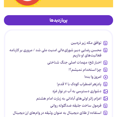
پربازدیدها
توافق مکه زیر ذره‌بین
محسن رضایی دبیر شورای‌عالی امنیت ملی شد / مروری بر کارنامه
فعالیت‌های او داریم
اخبار تلخ؛ مهمات اصلی جنگ شناختی
چرا استخدام نمیشم؟!
امروز وا بده!
پادزهر اضطراب کودک با ۷ قدم!
دشواری دسترسی به آب در نوار غزه
اعزام زائر اولی‌های آبادانی به زیارت امام هشتم
فرمول ساخت جلیقه ضدگلوله روانی
استفاده از طلای دیجیتال به عنوان وثیقه در وام‌های ارز دیجیتال