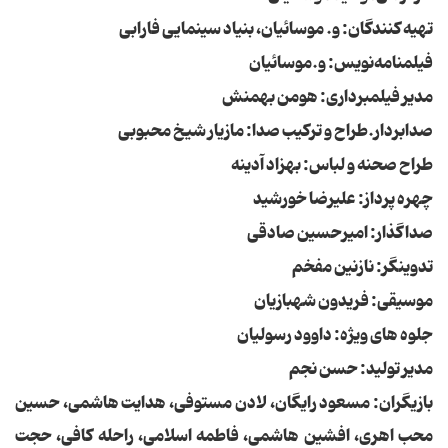
تهیه کنندگان: و. موسائیان، بنیاد سینمایی فارابی
فیلمنامه‌نویس: و.موسائیان
مدیر فیلمبرداری: هومن بهمنش
صدابردار.طراح و ترکیب صدا: مازیار شیخ محبوبی
طراح صحنه و لباس: بهزاد آدینه
چهره پرداز: علیرضا خورشید
صداگذار: امیرحسین صادقی
تدوینگر: نازنین مفخم
موسیقی: فریدون شهبازیان
جلوه های ویژه: داوود رسولیان
مدیر تولید: حسن نجم
بازیگران: مسعود رایگان، لادن مستوفی، هدایت هاشمی، حسین
محب اهری، افشین هاشمی، فاطمه اسلامی، راحله کافی، حجت