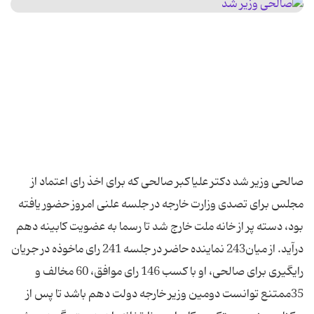
صالحی وزیر شد دکتر علی​اکبر صالحی که برای اخذ رای اعتماد از
مجلس برای تصدی وزارت خارجه در جلسه علنی امروز حضور یافته
بود، دسته پر از خانه ملت خارج شد تا رسما به عضویت کابینه دهم
درآید. از میان243 نماینده حاضر در جلسه 241 رای ماخوذه در جریان
رای​گیری برای صالحی، او با کسب 146 رای موافق، 60 مخالف و
35ممتنع توانست دومین وزیر خارجه دولت دهم باشد تا پس از