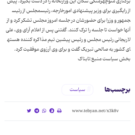
برکناری منوچهرمتکی سکان این وزارتخانه را در دست بگیرد. پیش
از رای​گیری برای وزیر پیشنهادی امورخارجه، رئیس​مجلس از رئیس​
جمهور و وزرا برای حضورشان در جلسه امروز مجلس تشکر کرد و از
آنها خواست تا جلسه را ترک کنند. گفتنی پس از اعلام آرای وی، علی
لاریجانی رئیس​ مجلس و رئیس پیشین تیم مذاکره کننده هسته​
ای کشور به صالحی تبریک گفت و برای وی آرزوی موفقیت کرد.
بخش سیاست منبع:تابناک
برچسب‌ها
سیاست