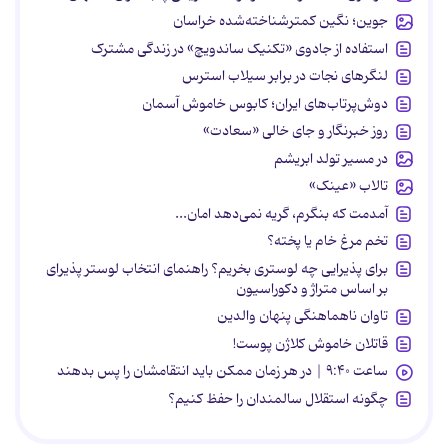
جوین؛ نگین کمترشناخته‌شده خراسان
استفاده از جادوی «تکنیک ساندویچ» در زندگی مشترک
لنگرهای نجات در برابر سیلاب استرس
دوش‌پرتاب‌های ایران؛ کابوس خاموش آسمان
روز خبرنگار و جای خالی «سعادت»
در مسیر تولد ابریشم
تالاب «عینک»
آمدمت که بنگرم، گریه نمی‌دهد امان...
تخم مرغ خام یا پخته؟
برای پذیرایی چه لوستری بخریم؟ راهنمای انتخاب لوستر پذیرای
بر اساس متراژ و دکوراسیون
تاوان ناهماهنگی پنهان والدین
قاتلان خاموش کلاژن پوست!
ساعت ۹:۴۰ | در هر زمان ممکن باید انتقامشان را پس بدهند
چگونه استقلال سالمندان را حفظ کنیم؟