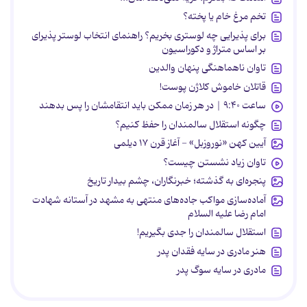
تخم مرغ خام یا پخته؟
برای پذیرایی چه لوستری بخریم؟ راهنمای انتخاب لوستر پذیرای
بر اساس متراژ و دکوراسیون
تاوان ناهماهنگی پنهان والدین
قاتلان خاموش کلاژن پوست!
ساعت ۹:۴۰ | در هر زمان ممکن باید انتقامشان را پس بدهند
چگونه استقلال سالمندان را حفظ کنیم؟
آیین کهن «نوروزبل» - آغاز قرن ۱۷ دیلمی
تاوان زیاد نشستن چیست؟
پنجره‌ای به گذشته؛ خبرنگاران، چشم بیدار تاریخ
آماده‌سازی مواکب جاده‌های منتهی به مشهد در آستانه شهادت
امام رضا علیه السلام
استقلال سالمندان را جدی بگیریم!
هنر مادری در سایه‌ فقدان پدر
مادری در سایه سوگ پدر