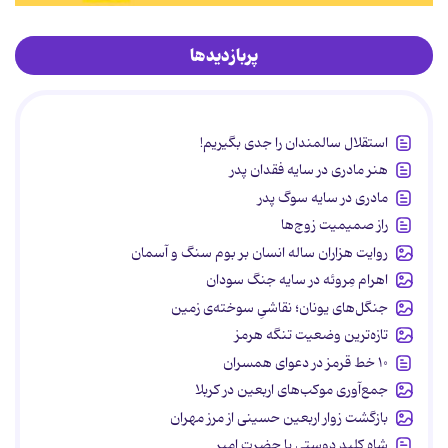
پربازدیدها
استقلال سالمندان را جدی بگیریم!
هنر مادری در سایه‌ فقدان پدر
مادری در سایه سوگ پدر
راز صمیمیت زوج‌ها
روایت هزاران ساله انسان بر بوم سنگ و آسمان
اهرام مِروئه در سایه جنگ سودان
جنگل‌های یونان؛ نقاشیِ سوخته‌ی زمین
تازه‌ترین وضعیت تنگه هرمز
۱۰ خط قرمز در دعوای همسران
جمع‌آوری موکب‌های اربعین در کربلا
بازگشت زوار اربعین حسینی از مرز مهران
شاه کلید دوستی با حضرت امیر