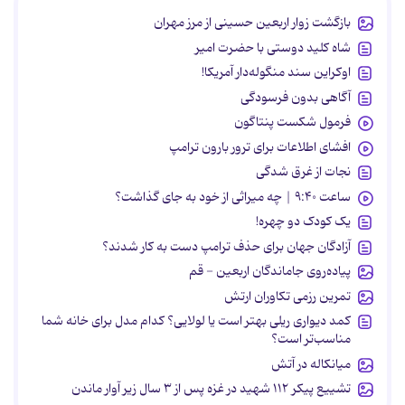
بازگشت زوار اربعین حسینی از مرز مهران
شاه کلید دوستی با حضرت امیر
اوکراین سند منگوله‌دار آمریکا!
آگاهی بدون فرسودگی
فرمول شکست پنتاگون
افشای اطلاعات برای ترور بارون ترامپ
نجات از غرق شدگی
ساعت ۹:۴۰ | چه میراثی از خود به جای گذاشت؟
یک کودک دو چهره!
آزادگان جهان برای حذف ترامپ دست به کار شدند؟
پیاده‌روی جاماندگان اربعین - قم
تمرین رزمی تکاوران ارتش
کمد دیواری ریلی بهتر است یا لولایی؟ کدام مدل برای خانه شما
مناسب‌تر است؟
میانکاله در آتش
تشییع پیکر ۱۱۲ شهید در غزه پس از ۳ سال زیر آوار ماندن