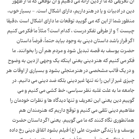
آن تعریفی که ما از دین ارائه می دهیم و آن توقعی که ما از ظهور
دین در ادبیات و یا در هنر داریم، دارای اشکال است. - بسیار خوب،
منظور شما از این که می گویید توقعات ما دارای اشکال است ،دقیقا
چیست ؟ و از طرفی تفکر درست ، کدام است؟ مثلاً ما فکر می کنیم
اگر قرار باشد داستان دینی به وجود بیاید حتماً، فرضاً داستان
حضرت یوسف به قصه تبدیل شود و مردم هم آن را بخوانند. ما
فکر می کنیم که هنر دینی یعنی اینکه یک وجهی از دین به وضوح
و در یک قالب مشخصی در هنر متجلی بشود و بسیاری از اوقات هر
چیزی غیر از این را نه تنها غیر دینی بلکه ضد دینی می دانیم. در
جامعه ما به علت غلبه نظر سیاسی، خط کشی می کنیم و می
گوییم دین یعنی این تعریف و تنها دیدگاه ها و نظرات خودمان را
مفاهیم دینی تلقی می کنیم و توقع داریم که هنرمندان هم
همانطوری نگاه کنند که ما می گوییم. یعنی اگر داستان حضرت
یوسف و یا زندگی حضرت علی (ع) فیلم بشود اتفاق دینی رخ داده