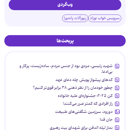
وب‌گردی
سرویس خواب نوزاد
زیورآلات پاندورا
پربحث‌ها
شهید رئیسی، مردی بود از جنس مردم، ساده‌زیست، پرکار و
بی‌ادعا.
کدهای پیشواز پویش چله دعای عهد
چطور خودمان را از نظر ذهنی ۳۸ برابر قوی‌تر کنیم؟
کن ۲۰۲۵؛ جشنواره‌ای علیه خانواده
راز افرادی که کمتر ضرر می‌کنند!
دورود، سرزمین شگفتی‌های طبیعت
جان فدا
نماز لیله الدفن برای شهدای بیت رهبری