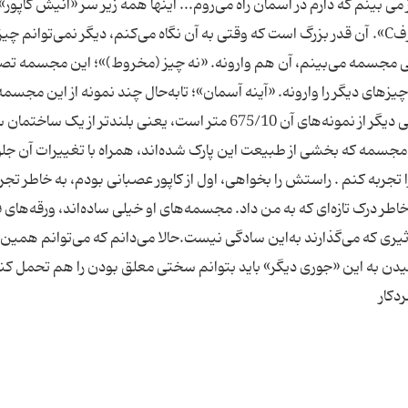
ز می بینم که دارم در آسمان راه می‌روم... اینها همه زیر سر «آنیش کاپور
با این مجسمه غول‌پیکری که ساخته؛ این «انحنای حرفC». آن قدر بزرگ است که وقتی به آن نگاه می‌کنم، دیگر نمی‌توانم
لی مجسمه می‌بینم، آن هم وارونه. «نه چیز (مخروط)»؛ این مجسمه تص
ی دیگر را وارونه. «آینه آسمان»؛ تابه‌حال چند نمونه از این مجسمه
ساخته شده. قطر اولین نمونه آن شش متر و قطر یکی دیگر از نمونه‌های آن 675/10 متر است، ‌یعنی بلندتر از یک ساخ
 مجسمه که بخشی از طبیعت این پارک شده‌اند، همراه با تغییرات آن جلو
 تجربه کنم . راستش را بخواهی، اول از کاپور عصبانی بودم، به خاطر تجر
‌خاطر درک تازه‌ای که به من داد. مجسمه‌های او خیلی ساده‌اند، ورقه‌های 
یری که می‌گذارند به‌این سادگی نیست.حالا می‌دانم که می‌توانم همین دن
دن به این «جوری دیگر» باید بتوانم سختی معلق بودن را هم تحمل کنم!
دکار