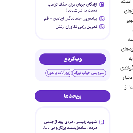
» است،
آزادگان جهان برای حذف ترامپ
دست به کار شدند؟
 چیزهای
پیاده‌روی جاماندگان اربعین - قم
ویر
تمرین رزمی تکاوران ارتش
تمان سه
ه‌های
وب‌گردی
به
فولادی
سرویس خواب نوزاد
زیورآلات پاندورا
یا را
 از
پربحث‌ها
شهید رئیسی، مردی بود از جنس
مردم، ساده‌زیست، پرکار و بی‌ادعا.