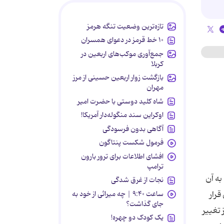
تازه‌ترین وضعیت تنگه هرمز
۱۰ خط قرمز در دعوای همسران
جمع‌آوری موکب‌های اربعین در
کربلا
بازگشت زوار اربعین حسینی از مرز
مهران
شاه کلید دوستی با حضرت امیر
اوکراین سند منگوله‌دار آمریکا!
آگاهی بدون فرسودگی
فرمول شکست پنتاگون
افشای اطلاعات برای ترور بارون
ترامپ
به آن
نجات از غرق شدگی
ساعت ۹:۴۰ | چه میراثی از خود به
قرار
جای گذاشت؟
 تغییر
یک کودک دو چهره!