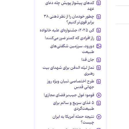
کدهای پیشواز پویش چله دعای
عهد
چطور خودمان را از نظر ذهنی ۳۸
برابر قوی‌تر کنیم؟
کن ۲۰۲۵؛ جشنواره‌ای علیه خانواده
راز افرادی که کمتر ضرر می‌کنند!
دورود، سرزمین شگفتی‌های
طبیعت
جان فدا
نماز لیله الدفن برای شهدای بیت
رهبری
طرح اختصاصی تبیان ویژه روز
جهانی قدس
فومو؛ غول جیب‌بر فضای مجازی!
۵ غذای سریع و سالم برای
طبیعت‌گردی
نتیجه حمله آمریکا به ایران
چیست؟