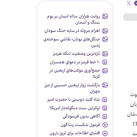
روایت هزاران ساله انسان بر بوم
سنگ و آسمان
اهرام مِروئه در سایه جنگ سودان
جنگل‌های یونان؛ نقاشیِ سوخته‌ی
زمین
تازه‌ترین وضعیت تنگه هرمز
۱۰ خط قرمز در دعوای همسران
جمع‌آوری موکب‌های اربعین در
کربلا
بازگشت زوار اربعین حسینی از مرز
مهران
شته متوجه تفاوت
شاه کلید دوستی با حضرت امیر
نان
اوکراین سند منگوله‌دار آمریکا!
دشان
آگاهی بدون فرسودگی
.‌ یک بررسی ملی در آمریکا در سال 2008 نشان داد که 11/5
فرمول شکست پنتاگون
افشای اطلاعات برای ترور بارون
ی که در زنان در همین سنین این رقم 6/4 درصد