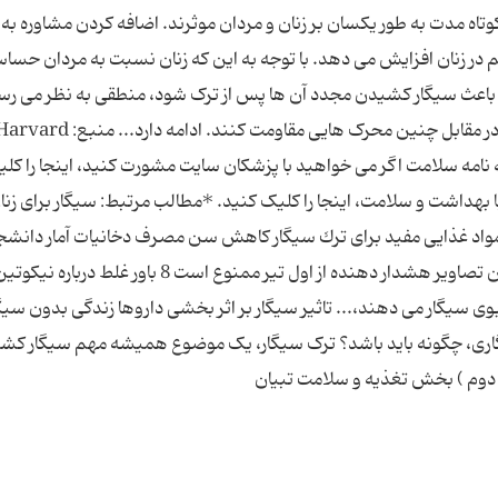
تاه ‌مدت به‌ طور یکسان بر زنان و مردان موثرند. اضافه کردن مشاوره به
 در زنان افزایش می ‌دهد. با توجه به این که زنان نسبت به مردان حس
اعث سیگار کشیدن مجدد آن ها پس از ترک شود، منطقی به نظر می ‌رس
استفاده از شیوه‌ های روان درمانی به آن ها کمک کند در مقابل چنین محرک‌ هایی مقاومت کنند. ادامه دارد... منبع:
ار خراسانی هفته نامه سلامت اگر می خواهید با پزشکان سایت مشورت کنید، اینجا را کل
بهداشت و سلامت، اینجا را کلیک کنید. *مطالب مرتبط: سیگار برای زنا
واد غذایی مفید برای ترك سیگار کاهش سن مصرف دخانیات آمار دانشج
معتاد تهرانی قلیان و بوی بد دهان فروش سیگار بدون تصاویر هشدار دهنده از اول تیر ممنوع است 8 باور 
 سیگار می دهند،... تاثیر سیگار بر اثر بخشی داروها زندگی بدون سیگ
یگاری، چگونه باید باشد؟ ترک سیگار، یک موضوع همیشه مهم سیگار کشی
دوم ) بخش تغذیه و سلامت تبیان