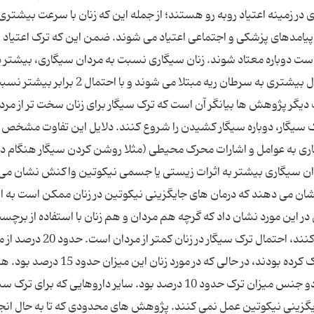
 در زمینه اعتیاد روبه ‌رو هستند؛ از جمله این که زنان با سرعت بیشتری
 پیامدهای پزشکی و اجتماعی اعتیاد می‌‌ شوند. ضمن این که‌ ترک اعتیاد ن
ت دوباره معتاد شوند. زنان سیگاری نسبت به مردان سیگاری، بیشتر د
معرض به خطرافتادن سلامت هستند. آن ها با احتمال بیشتری به سرطان ریه مبتلا می ‌شوند و با احتم
گر پژوهش‌ ها بیانگر آن است که ترک سیگار برای زنان سخت‌ تر از مرد
سیگار،‌ دوباره سیگار کشیدن را شروع کنند. دلایل این تفاوت مشخص
یگاری به عوامل و اشارات محرک محیطی (مثلا روشن کردن سیگار هنگام د
دان سیگاری بیشتر به اثرات زیستی یا جسمی نیکوتین واکنش نشان می
 نشان می ‌دهند که درمان ‌های جایگزینی نیکوتین در زنان ممکن است به ان
نباشد. یک تجزیه و تحلیل روی 14 تحقیق در این مورد نشان داد که گرچه هم مردان و هم زنان با استفاده از برچ
پوستی نیکوتین با احتمال بیشتری سیگار را ترک می ‌کنند،‌ احتمال ترک سیگار در زنا
در طول 6 ماه با استفاده از برچسب پوستی سیگار را ترک کرده بودند،‌ در حالی که در مورد زن
كه از برچسب پوستی بی‌ اثر استفاده شده بود، در هر دو جنس میزان ترک حدود 10 درصد بود. سایر داروهایی که برا
جایگزینی نیکوتین عمل نمی‌ کنند. پژوهش ‌های محدودی که تا به حال انج