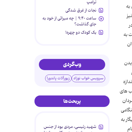
ترامپ
 به
نجات از غرق شدگی
یز
ساعت ۹:۴۰ | چه میراثی از خود به
جای گذاشت؟
ر
یک کودک دو چهره!
ال 2 برابر بیشتر نسبت به
ان
یدن
وب‌گردی
سرویس خواب نوزاد
زیورآلات پاندورا
دازه
سب‌‌‌ های
ن کمتر از مردان است. حدود 20 درصد از مردان
پربحث‌ها
ان این میزان حدود 15 درصد بود. هنگامی
ی ترک سیگار به
شهید رئیسی، مردی بود از جنس
ام