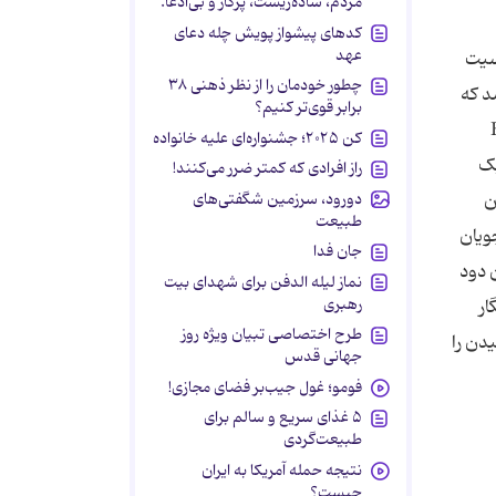
مردم، ساده‌زیست، پرکار و بی‌ادعا.
کدهای پیشواز پویش چله دعای
عهد
اسیت
چطور خودمان را از نظر ذهنی ۳۸
د که
برابر قوی‌تر کنیم؟
 Harvard
کن ۲۰۲۵؛ جشنواره‌ای علیه خانواده
یک
راز افرادی که کمتر ضرر می‌کنند!
دورود، سرزمین شگفتی‌های
ن
طبیعت
ویان
جان فدا
غلط درباره نیکوتین دود
نماز لیله الدفن برای شهدای بیت
رهبری
ار
طرح اختصاصی تبیان ویژه روز
دن را
جهانی قدس
فومو؛ غول جیب‌بر فضای مجازی!
۵ غذای سریع و سالم برای
طبیعت‌گردی
نتیجه حمله آمریکا به ایران
چیست؟