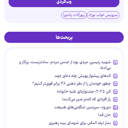
وب‌گردی
سرویس خواب نوزاد
زیورآلات پاندورا
پربحث‌ها
شهید رئیسی، مردی بود از جنس مردم، ساده‌زیست، پرکار و
بی‌ادعا.
کدهای پیشواز پویش چله دعای عهد
چطور خودمان را از نظر ذهنی ۳۸ برابر قوی‌تر کنیم؟
کن ۲۰۲۵؛ جشنواره‌ای علیه خانواده
راز افرادی که کمتر ضرر می‌کنند!
دورود، سرزمین شگفتی‌های طبیعت
جان فدا
نماز لیله الدفن برای شهدای بیت رهبری