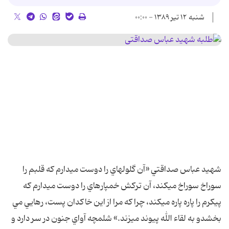
شنبه ۱۲ تیر ۱۳۸۹ - ۰۰:۰۰
شهيد عباس صداقتي «آن گلولهاي را دوست ميدارم که قلبم را
سوراخ سوراخ ميکند، آن ترکش خمپارهاي را دوست ميدارم که
پيکرم را پاره پاره ميکند، چرا که مرا از اين خاکدان پست، رهايي مي
بخشدو به لقاء الله پيوند ميزند.» شلمچه آواي جنون در سر دارد و