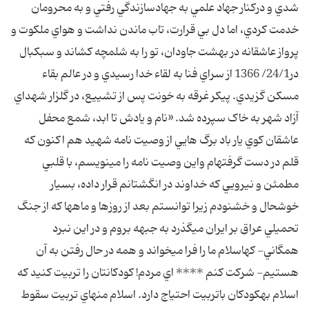
شدي و درکنار جهاد علمي به جهادسازندگي رفتي و به محرومان
خدمت کردي، اما دل بي قرارت، تاب ماندن نداشت و هواي ملکوت و
پرواز عاشقانه در بهشت جاودان، تو را به شلمچه کشاند و سبکبال
در24/1/ 1366 از سراي فنا به لقاء خدا رسيدي و در عالم بقاء
مسکن گزيدي. پيکر غرقه به خونت پس از تشييع، در گلزار شهداي
آزاد شهر به خاک سپرده شد. «نام و يادش تا ابد، شمع محفل
عاشقان کوي يار باد برگ هايي از وصيت نامه شهيد هم اکنون که
قلم در دست گرفتهام واين وصيت نامه را مينويسم، با قلبي
مطمئن و نيرويي که خداوند در انگشتانم قرار داده، بسيار
خوشحال و خشنودم زيرا توانستم بعد از روزها و ماهها که از جنگ
تحميلي عراق بر ايران ميگذرد به جبهه بروم و در اين نبرد
همگاني- کهاسلام ما را فرا ميخواند و همه در حال رفتن به آن
هستيم- شرکت کنم **** اي مردم! کودکانتان را تربيت کنيد که
اسلام بهکودکان باتربيت احتياج دارد. اسلام منهاي تربيت سقوط