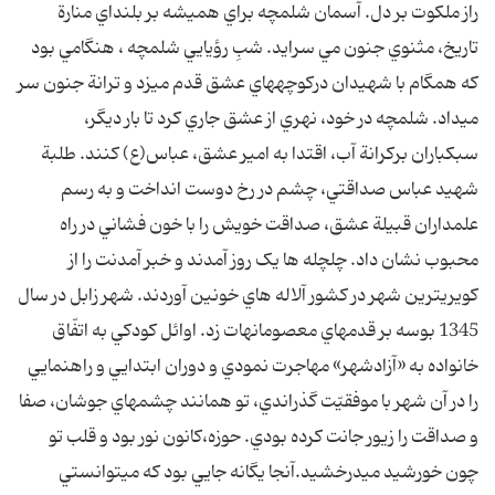
راز ملکوت بر دل. آسمان شلمچه براي هميشه بر بلنداي منارة
تاريخ، مثنوي جنون مي سرايد. شبِ رؤيايي شلمچه ، هنگامي بود
که همگام با شهيدان درکوچههاي عشق قدم ميزد و ترانة جنون سر
ميداد. شلمچه در خود، نهري از عشق جاري کرد تا بار ديگر،
سبکباران برکرانة آب، اقتدا به امير عشق، عباس(ع) کنند. طلبة
شهيد عباس صداقتي، چشم در رخ دوست انداخت و به رسم
علمداران قبيلة عشق، صداقت خويش را با خون فشاني در راه
محبوب نشان داد. چلچله ها يک روز آمدند و خبر آمدنت را از
کويريترين شهر در کشور آلاله هاي خونين آوردند. شهر زابل در سال
1345 بوسه بر قدمهاي معصومانهات زد. اوائل کودکي به اتفّاق
خانواده به «آزادشهر» مهاجرت نمودي و دوران ابتدايي و راهنمايي
را در آن شهر با موفقيّت گذراندي، تو همانند چشمهاي جوشان، صفا
و صداقت را زيور جانت کرده بودي. حوزه،کانون نور بود و قلب تو
چون خورشيد ميدرخشيد.آنجا يگانه جايي بود که ميتوانستي