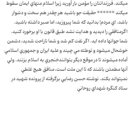
ميکند. فرزندانتان را مؤمن بار آوريد زيرا اسلام منهاي ايمان سقوط
ميکند ****** حقيقت جو باشيد هر چقدر هم سخت و دشوار
باشد. اي مردم! بدانيد که شما پيروزيد، اما صبر داشته باشيد.
اگرمنافقي را ديديد و هدايت نشد طبق قانون با او برخورد کنيد.
شما جوانها داده ايد. اگر نفت کم شد و شما ناراحت شديد، دشمن
خوشحال ميشود و توطئه مي چيند و عليه ايران و جمهوري اسلامي
آماده ميشوند تا در موقع ديگر بتوانندخنجري به اسلام بزنند. ولي
آنها مطمئن باشند که تا اين ملت است، منافق هيچ غلطي
نميتواند بکند. نوشته حسن رضايي برگرفته از پرونده شهيد در
ستاد کنگره شهداي روحاني