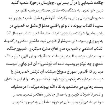
چکامه شيدايي را در آن بسرايي . چهارسال در حوزة علمية گنبد
درس خواندي . به هنگاميکه خفاش صفتان در شب ظلم، بر
محرومان فرمان روايي ميکردند، آذرخش عشق، شب ديجور را به
سپيدة انقلاب پيوند داد و تو با قلبي مملوّ از عشق به خميني در
راهپيماييها شرکت ميکردي تا اينکه طليعة فجر انقلاب در سال 57
به پيروزي رسيد. دلي سرشار از خلوص نيّت داشتي. مدّتي در کميتة
انقلاب اسلامي با شب پره هاي نفاق مبارزه ميکردي. شيپور جنگ،
مرد ميدان نبرد ميطلبيد و تو مانند همة رادمردان الهي عازم جنگ
شدي و چه نيکو در وصيت نامه ات نوشتي: « آن گلولهاي را دوست
ميدارم که قلبم را سوراخ سوراخ ميکند، آن ترکش خمپارهاي را
دوست ميدارم که پيکرم را پاره پاره ميکند، چرا که مرا از اين خاکدان
پست، رهايي مي بخشدو به لقاء الله پيوند ميزند .» در عمليّات
والفجر 8 شرکت کردي و به مدال جانبازي مفتخر شدي. بعد از
مرخص شدن از بيمارستان در حوزه مشغول به درس و تدريس