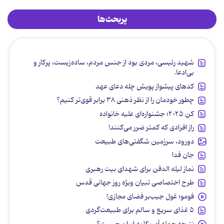
پربحث‌ها
شهید رئیسی، مردی بود از جنس مردم، ساده‌زیست، پرکار و
بی‌ادعا.
کدهای پیشواز پویش چله دعای عهد
چطور خودمان را از نظر ذهنی ۳۸ برابر قوی‌تر کنیم؟
کن ۲۰۲۵؛ جشنواره‌ای علیه خانواده
راز افرادی که کمتر ضرر می‌کنند!
دورود، سرزمین شگفتی‌های طبیعت
جان فدا
نماز لیله الدفن برای شهدای بیت رهبری
طرح اختصاصی تبیان ویژه روز جهانی قدس
فومو؛ غول جیب‌بر فضای مجازی!
۵ غذای سریع و سالم برای طبیعت‌گردی
نتیجه حمله آمریکا به ایران چیست؟