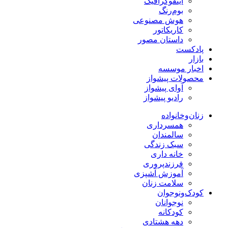
اینفوگرافیک
بوم‌رنگ
هوش مصنوعی
کاریکاتور
داستان مصور
پادکست
بازار
اخبار موسسه
محصولات پیشواز
آوای پیشواز
رادیو پیشواز
زنان‌وخانواده
همسرداری
سالمندان
سبک زندگی
خانه داری
فرزندپروری
آموزش آشپزی
سلامت زنان
کودک‌ونوجوان
نوجوانان
کودکانه
دهه هشتادی