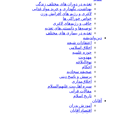
تغذیه در دوران های مختلف زندگی
بهداشت، نگهداری و خرید مواد غذایی
لاغری و رژیم های افزایش وزن
خواص خوراكی ها
چاقی و رژیم‌های لاغری
توصیه‌ها و دانستنی‌های تغذیه
تغذیه در بیماری های مختلف
دین‌واندیشه
اعتقادات شیعه
اخلاق اسلامی
حوزه علمیه
مهدویت
نهج‌البلاغه
احکام
صحیفه سجادیه
پرسش و پاسخ دینی
اخلاق‌مداری
سیره اهل‌بیت علیهم‌السلام
مقالات قرآنی
تاریخ اسلام
آقایان
آموزش پدران
اقتصاد آقایان