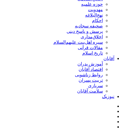
حوزه علمیه
مهدویت
نهج‌البلاغه
احکام
صحیفه سجادیه
پرسش و پاسخ دینی
اخلاق‌مداری
سیره اهل‌بیت علیهم‌السلام
مقالات قرآنی
تاریخ اسلام
آقایان
آموزش پدران
اقتصاد آقایان
روابط زناشویی
تربیت پسران
سربازی
سلامت آقایان
نیوزیک