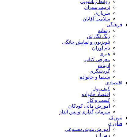
روابط زناشویی
تربیت پسران
سربازی
سلامت آقایان
فرهنگی
رسانه
زنگ نگارش
تلویزیون و نمایش خانگی
نام آوران
هنری
معرفی کتاب
ادبیات
گردشگری
سینما و خانواده
اقتصادی
کیف پول
اقتصاد خانواده
کسب و کار
آموزش مالی کودکان
سرمایه گذاری و پس انداز
نیوزیک
فناوری
آموزش هوش‌مصنوعی
رمز ارز