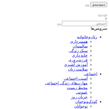
دسته‌بندی
×
سرویس‌ها
زنان‌وخانواده
همسرداری
سالمندان
سبک زندگی
خانه داری
فرزندپروری
آموزش آشپزی
سلامت زنان
اجتماعی
آسیب اجتماعی
مهارت‌های زندگی اجتماعی
محیط زیست
عمومی
جریان روز
کودک‌ونوجوان
نوجوانان