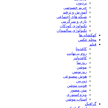
نردبون
حریم خصوصی
آموزش و ترفند
شبکه های اجتماعی
بازی و سرگرمی
تکنولوژی کودکان
تکنولوژی سالمندان
کهکشانی‌ها
مجله عکس
فیلم
کاغذوتا
زوم بی‌نهایت
کاغذولنز
روزنما
موشن
روزنویس
هوش مصنوعی
دوربین
فونت موشن
متن مصور
ویژه استوری
استاپ موشن
گرافیک