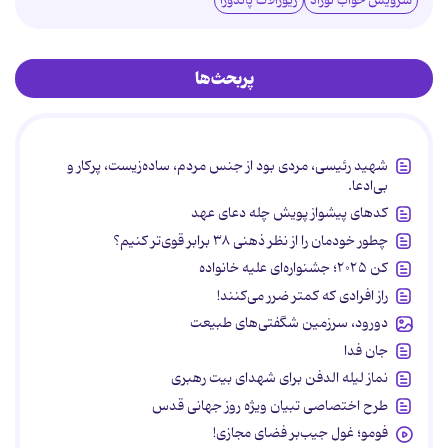
سرویس خواب نوزاد
زیورآلات پاندورا
پربحث‌ها
شهید رئیسی، مردی بود از جنس مردم، ساده‌زیست، پرکار و
بی‌ادعا.
کدهای پیشواز پویش چله دعای عهد
چطور خودمان را از نظر ذهنی ۳۸ برابر قوی‌تر کنیم؟
کن ۲۰۲۵؛ جشنواره‌ای علیه خانواده
راز افرادی که کمتر ضرر می‌کنند!
دورود، سرزمین شگفتی‌های طبیعت
جان فدا
نماز لیله الدفن برای شهدای بیت رهبری
طرح اختصاصی تبیان ویژه روز جهانی قدس
فومو؛ غول جیب‌بر فضای مجازی!