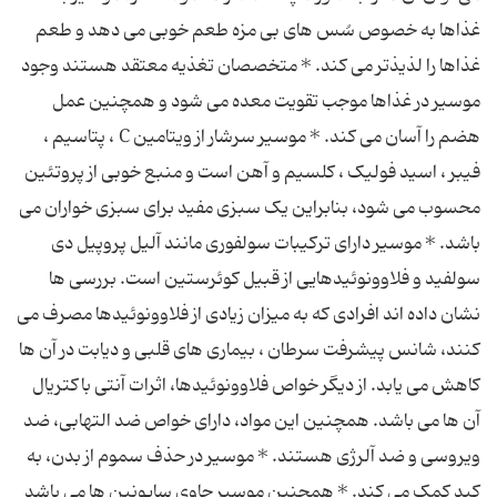
غذاها به خصوص سُس های بی مزه طعم خوبی می دهد و طعم
غذاها را لذیذتر می کند. * متخصصان تغذیه معتقد هستند وجود
موسیر در غذاها موجب تقویت معده می شود و همچنین عمل
هضم را آسان می کند. * موسیر سرشار از ویتامین C ، پتاسیم ،
فیبر ، اسید فولیک ، کلسیم و آهن است و منبع خوبی از پروتئین
محسوب می شود، بنابراین یک سبزی مفید برای سبزی خواران می
باشد. * موسیر دارای ترکیبات سولفوری مانند آلیل پروپیل دی
سولفید و فلاوونوئیدهایی از قبیل کوئرستین است. بررسی ها
نشان داده اند افرادی که به میزان زیادی از فلاوونوئیدها مصرف می
کنند، شانس پیشرفت سرطان ، بیماری های قلبی و دیابت در آن ها
کاهش می یابد. از دیگر خواص فلاوونوئیدها، اثرات آنتی باکتریال
آن ها می باشد. همچنین این مواد، دارای خواص ضد التهابی، ضد
ویروسی و ضد آلرژی هستند. * موسیر در حذف سموم از بدن، به
کبد کمک می کند. * همچنین موسیر حاوی ساپونین ها می باشد