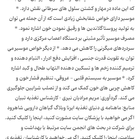
که این ماده در مهار و کشتن سلول های سرطانی نقش دارد. *
موسیر دارای خواص شفابخش زیادی است که از آن جمله می توان
به تولید پروستاگلاندین ها و رقیق نمودن خون اشاره نمود. *
مصرف موسیر تأثیر مثبتی بر دستگاه اعصاب مرکزی دارد و
سردردهای میگرنی را کاهش می ‌دهد. * از دیگر خواص موسیر می
توان به تقویت قدرت جنسی ، افزایش دفع ادرار ، التیام‌ دهنده و
ترمیم‌ کننده زخم ‌ها و تسکین‌ دهنده التهاب طحال و کبد اشاره
کرد. * موسیر به سیستم قلبی - عروقی، تنظیم فشار خون و
کاهش چربی ‌های خون کمک می ‌کند و از تصلب شرایین جلوگیری
می‌ کند. گردآوری: مریم مرادیان نیری – کارشناس تغذیه تبیان
منابع: ماهنامه ی دنیای تغذیه ایرنا وبلاگ گیاهان دارویی شاهرود
اگر می خواهید با پزشکان سایت مشورت کنید، اینجا را کلیک کنید.
برای شرکت در بحث های انجمن سایت مرتبط با بهداشت و
سلامت، اینجا را کلیک کنید. اگر می خواهید با کارشناسان تغذیه ی