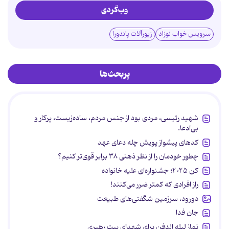
وب‌گردی
سرویس خواب نوزاد
زیورآلات پاندورا
پربحث‌ها
شهید رئیسی، مردی بود از جنس مردم، ساده‌زیست، پرکار و
بی‌ادعا.
کدهای پیشواز پویش چله دعای عهد
چطور خودمان را از نظر ذهنی ۳۸ برابر قوی‌تر کنیم؟
کن ۲۰۲۵؛ جشنواره‌ای علیه خانواده
راز افرادی که کمتر ضرر می‌کنند!
دورود، سرزمین شگفتی‌های طبیعت
جان فدا
نماز لیله الدفن برای شهدای بیت رهبری