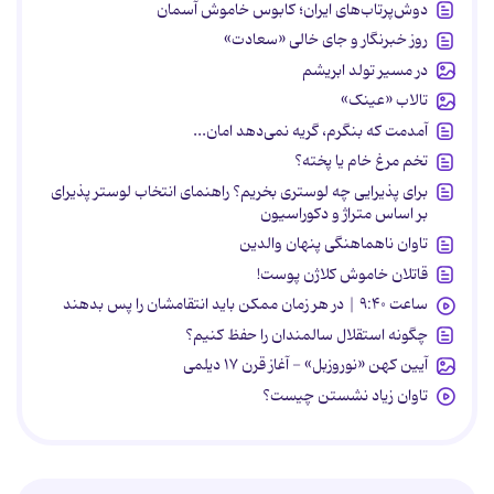
دوش‌پرتاب‌های ایران؛ کابوس خاموش آسمان
روز خبرنگار و جای خالی «سعادت»
در مسیر تولد ابریشم
تالاب «عینک»
آمدمت که بنگرم، گریه نمی‌دهد امان...
تخم مرغ خام یا پخته؟
برای پذیرایی چه لوستری بخریم؟ راهنمای انتخاب لوستر پذیرای
بر اساس متراژ و دکوراسیون
تاوان ناهماهنگی پنهان والدین
قاتلان خاموش کلاژن پوست!
ساعت ۹:۴۰ | در هر زمان ممکن باید انتقامشان را پس بدهند
چگونه استقلال سالمندان را حفظ کنیم؟
آیین کهن «نوروزبل» - آغاز قرن ۱۷ دیلمی
تاوان زیاد نشستن چیست؟