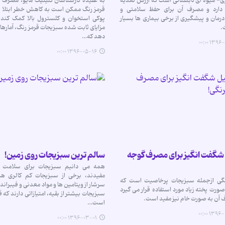
- میوه ای تابستانی است که ارزش تغذیه
به عقیده کارشناسان کلینیک مایو، مصرف 
 دارد و مصرف آن برای حفظ سلامتی و
قرمز رنگ ممکن است به کاهش خطر ابتلا ب
مان و پیشگیری از برخی بیماری ها بسیار
پوکی استخوان و کلسترول بالا کمک کند. 
.
مزایای ثابت شده سبزیجات قرمز رنگ، آمارها
دهد که…
۱۳۹۶-۰۵-
۱۳۹۶-۰۵-۱۶ ۰۰:۰۰
یل شگفت انگیز برای مصرف گوجه
سالم ترین سبزیجات روی زمین!
همه می دانیم سبزیجات برای سلامت م
مفیدند، برخی از سبزیجات کم کالری هس
گی ازجمله سبزیجات پرخاصیت است که
سرشار از ویتامین ها و مواد معدنی و فیبراند
صورت پخته زیاد مورد استفاده قرار می گیرد
سبزیجات بیشتر از بقیه، امتیازاتی دارند که 
آن به صورت خام نیز مفید است.
است…
۱۳۹۶-۰۳-
۱۳۹۶-۰۳-۰۱ ۰۰:۰۰