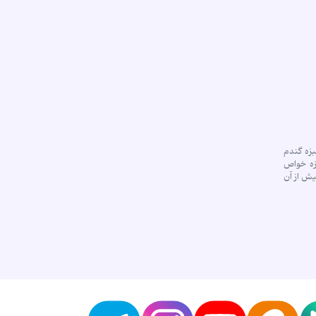
بزه گندم
بزه خواص
بقراط بیش از 60 قرن پیش از آن