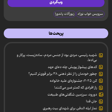
وب‌گردی
سرویس خواب نوزاد
زیورآلات پاندورا
پربحث‌ها
شهید رئیسی، مردی بود از جنس مردم، ساده‌زیست، پرکار و
بی‌ادعا.
کدهای پیشواز پویش چله دعای عهد
چطور خودمان را از نظر ذهنی ۳۸ برابر قوی‌تر کنیم؟
کن ۲۰۲۵؛ جشنواره‌ای علیه خانواده
راز افرادی که کمتر ضرر می‌کنند!
دورود، سرزمین شگفتی‌های طبیعت
جان فدا
نماز لیله الدفن برای شهدای بیت رهبری