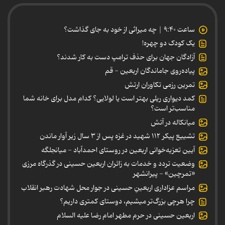
ساعت ۹:۴۰ | چه میراثی از خود به جای گذاشت؟
یک کودک دو چهره!
آزادگان جهان برای حذف ترامپ دست به کار شدند؟
پیاده‌روی جاماندگان اربعین - قم
تمرین رزمی تکاوران ارتش
کمد دیواری ریلی بهتر است یا لولایی؟ کدام مدل برای خانه شما
مناسب‌تر است؟
میانکاله در آتش
تشییع پیکر ۱۱۲ شهید در غزه پس از ۳ سال زیر آوار ماندن
آیین تعزیه‌خوانی اربعین در روستای احمدآباد - میانجلگه
وضعیت تردد و خدمات به زائران اربعین حسینی در گذرگاه مرزی
«تمرچین» - پیرانشهر
مراسم عزاداری اربعینِ حسینی در جوار محل شهادت رهبر انقلاب
چرا هرچی بزرگ‌تر میشیم، دوستای کمتری داریم؟
اربعین حسینی در حرم مطهر امام رضا علیه السلام