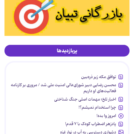
پربازدیدها
توافق مکه زیر ذره‌بین
محسن رضایی دبیر شورای‌عالی امنیت ملی شد / مروری بر کارنامه
فعالیت‌های او داریم
اخبار تلخ؛ مهمات اصلی جنگ شناختی
چرا استخدام نمیشم؟!
امروز وا بده!
پادزهر اضطراب کودک با ۷ قدم!
دشواری دسترسی به آب در نوار غزه