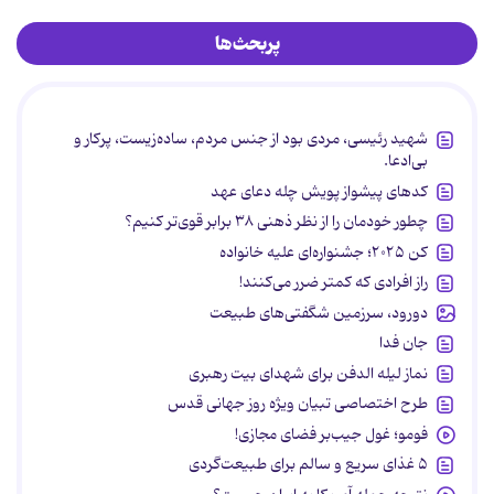
پربحث‌ها
شهید رئیسی، مردی بود از جنس مردم، ساده‌زیست، پرکار و
بی‌ادعا.
کدهای پیشواز پویش چله دعای عهد
چطور خودمان را از نظر ذهنی ۳۸ برابر قوی‌تر کنیم؟
کن ۲۰۲۵؛ جشنواره‌ای علیه خانواده
راز افرادی که کمتر ضرر می‌کنند!
دورود، سرزمین شگفتی‌های طبیعت
جان فدا
نماز لیله الدفن برای شهدای بیت رهبری
طرح اختصاصی تبیان ویژه روز جهانی قدس
فومو؛ غول جیب‌بر فضای مجازی!
۵ غذای سریع و سالم برای طبیعت‌گردی