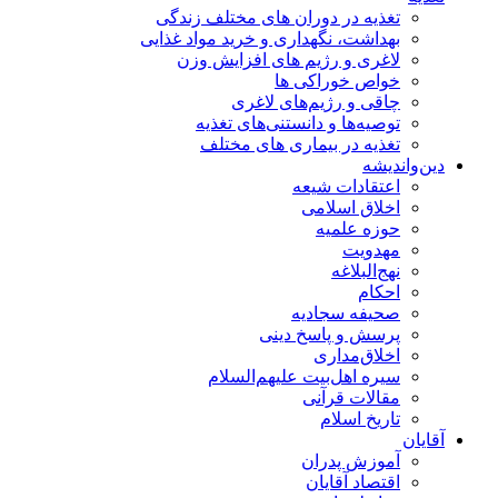
تغذیه در دوران های مختلف زندگی
بهداشت، نگهداری و خرید مواد غذایی
لاغری و رژیم های افزایش وزن
خواص خوراكی ها
چاقی و رژیم‌های لاغری
توصیه‌ها و دانستنی‌های تغذیه
تغذیه در بیماری های مختلف
دین‌واندیشه
اعتقادات شیعه
اخلاق اسلامی
حوزه علمیه
مهدویت
نهج‌البلاغه
احکام
صحیفه سجادیه
پرسش و پاسخ دینی
اخلاق‌مداری
سیره اهل‌بیت علیهم‌السلام
مقالات قرآنی
تاریخ اسلام
آقایان
آموزش پدران
اقتصاد آقایان