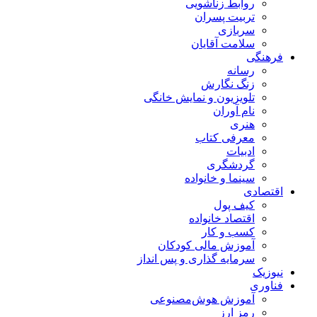
روابط زناشویی
تربیت پسران
سربازی
سلامت آقایان
فرهنگی
رسانه
زنگ نگارش
تلویزیون و نمایش خانگی
نام آوران
هنری
معرفی کتاب
ادبیات
گردشگری
سینما و خانواده
اقتصادی
کیف پول
اقتصاد خانواده
کسب و کار
آموزش مالی کودکان
سرمایه گذاری و پس انداز
نیوزیک
فناوری
آموزش هوش‌مصنوعی
رمز ارز