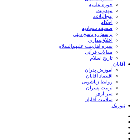
حوزه علمیه
مهدویت
نهج‌البلاغه
احکام
صحیفه سجادیه
پرسش و پاسخ دینی
اخلاق‌مداری
سیره اهل‌بیت علیهم‌السلام
مقالات قرآنی
تاریخ اسلام
آقایان
آموزش پدران
اقتصاد آقایان
روابط زناشویی
تربیت پسران
سربازی
سلامت آقایان
نیوزیک