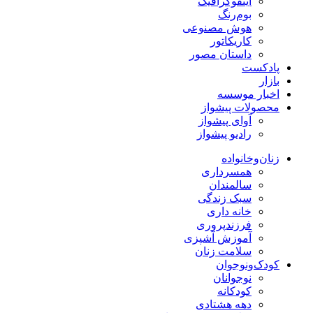
اینفوگرافیک
بوم‌رنگ
هوش مصنوعی
کاریکاتور
داستان مصور
پادکست
بازار
اخبار موسسه
محصولات پیشواز
آوای پیشواز
رادیو پیشواز
زنان‌وخانواده
همسرداری
سالمندان
سبک زندگی
خانه داری
فرزندپروری
آموزش آشپزی
سلامت زنان
کودک‌ونوجوان
نوجوانان
کودکانه
دهه هشتادی