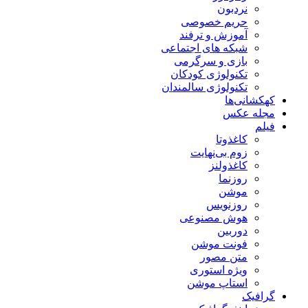
نردبون
حریم خصوصی
آموزش و ترفند
شبکه های اجتماعی
بازی و سرگرمی
تکنولوژی کودکان
تکنولوژی سالمندان
کهکشانی‌ها
مجله عکس
فیلم
کاغذوتا
زوم بی‌نهایت
کاغذولنز
روزنما
موشن
روزنویس
هوش مصنوعی
دوربین
فونت موشن
متن مصور
ویژه استوری
استاپ موشن
گرافیک