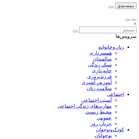
دسته‌بندی
×
سرویس‌ها
زنان‌وخانواده
همسرداری
سالمندان
سبک زندگی
خانه داری
فرزندپروری
آموزش آشپزی
سلامت زنان
اجتماعی
آسیب اجتماعی
مهارت‌های زندگی اجتماعی
محیط زیست
عمومی
جریان روز
کودک‌ونوجوان
نوجوانان