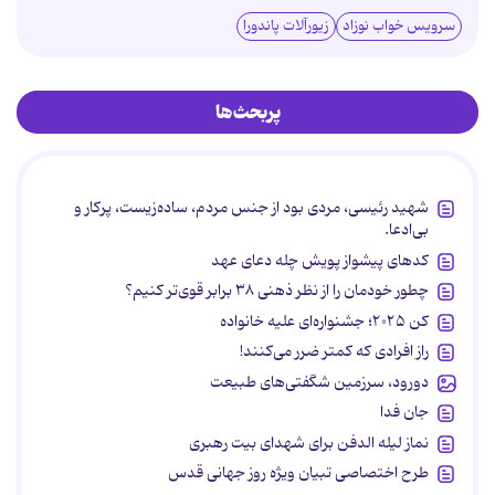
سرویس خواب نوزاد
زیورآلات پاندورا
پربحث‌ها
شهید رئیسی، مردی بود از جنس مردم، ساده‌زیست، پرکار و
بی‌ادعا.
کدهای پیشواز پویش چله دعای عهد
چطور خودمان را از نظر ذهنی ۳۸ برابر قوی‌تر کنیم؟
کن ۲۰۲۵؛ جشنواره‌ای علیه خانواده
راز افرادی که کمتر ضرر می‌کنند!
دورود، سرزمین شگفتی‌های طبیعت
جان فدا
نماز لیله الدفن برای شهدای بیت رهبری
طرح اختصاصی تبیان ویژه روز جهانی قدس