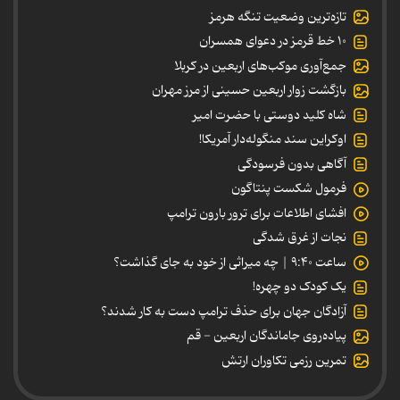
تازه‌ترین وضعیت تنگه هرمز
۱۰ خط قرمز در دعوای همسران
جمع‌آوری موکب‌های اربعین در کربلا
بازگشت زوار اربعین حسینی از مرز مهران
شاه کلید دوستی با حضرت امیر
اوکراین سند منگوله‌دار آمریکا!
آگاهی بدون فرسودگی
فرمول شکست پنتاگون
افشای اطلاعات برای ترور بارون ترامپ
نجات از غرق شدگی
ساعت ۹:۴۰ | چه میراثی از خود به جای گذاشت؟
یک کودک دو چهره!
آزادگان جهان برای حذف ترامپ دست به کار شدند؟
پیاده‌روی جاماندگان اربعین - قم
تمرین رزمی تکاوران ارتش