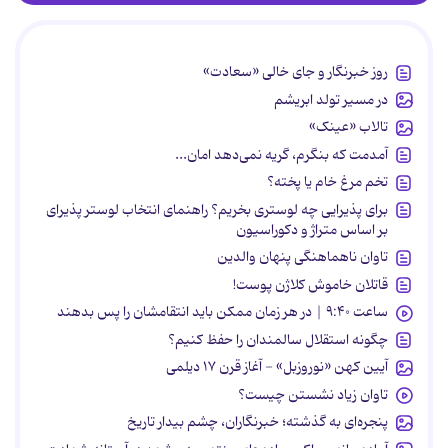
روز خبرنگار و جای خالی «سعادت»
در مسیر تولد ابریشم
تالاب «عینک»
آمدمت که بنگرم، گریه نمی‌دهد امان...
تخم مرغ خام یا پخته؟
برای پذیرایی چه لوستری بخریم؟ راهنمای انتخاب لوستر پذیرای
بر اساس متراژ و دکوراسیون
تاوان ناهماهنگی پنهان والدین
قاتلان خاموش کلاژن پوست!
ساعت ۹:۴۰ | در هر زمان ممکن باید انتقامشان را پس بدهند
چگونه استقلال سالمندان را حفظ کنیم؟
آیین کهن «نوروزبل» - آغاز قرن ۱۷ دیلمی
تاوان زیاد نشستن چیست؟
پنجره‌ای به گذشته؛ خبرنگاران، چشم بیدار تاریخ