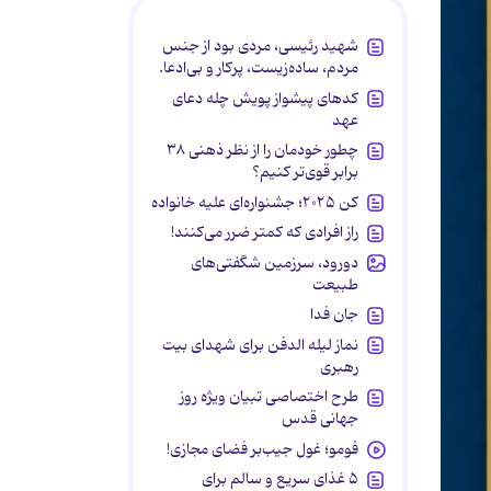
شهید رئیسی، مردی بود از جنس
مردم، ساده‌زیست، پرکار و بی‌ادعا.
کدهای پیشواز پویش چله دعای
عهد
چطور خودمان را از نظر ذهنی ۳۸
برابر قوی‌تر کنیم؟
کن ۲۰۲۵؛ جشنواره‌ای علیه خانواده
راز افرادی که کمتر ضرر می‌کنند!
دورود، سرزمین شگفتی‌های
طبیعت
جان فدا
نماز لیله الدفن برای شهدای بیت
رهبری
طرح اختصاصی تبیان ویژه روز
جهانی قدس
فومو؛ غول جیب‌بر فضای مجازی!
۵ غذای سریع و سالم برای