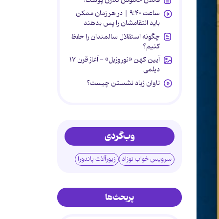
ساعت ۹:۴۰ | در هر زمان ممکن
باید انتقامشان را پس بدهند
چگونه استقلال سالمندان را حفظ
کنیم؟
آیین کهن «نوروزبل» - آغاز قرن ۱۷
دیلمی
تاوان زیاد نشستن چیست؟
وب‌گردی
سرویس خواب نوزاد
زیورآلات پاندورا
پربحث‌ها