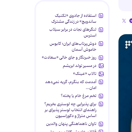
استفاده از جادوی «تکنیک
ساندویچ» در زندگی مشترک
لنگرهای نجات در برابر سیلاب
استرس
دوش‌پرتاب‌های ایران؛ کابوس
خاموش آسمان
روز خبرنگار و جای خالی «سعادت»
در مسیر تولد ابریشم
تالاب «عینک»
آمدمت که بنگرم، گریه نمی‌دهد
امان...
تخم مرغ خام یا پخته؟
برای پذیرایی چه لوستری بخریم؟
راهنمای انتخاب لوستر پذیرای بر
اساس متراژ و دکوراسیون
تاوان ناهماهنگی پنهان والدین
قاتلان خاموش کلاژن پوست!