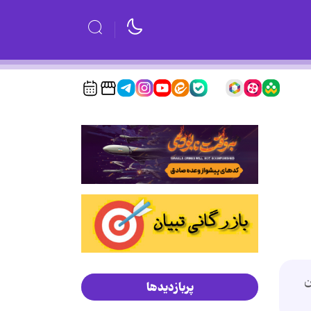
ن
پربازدیدها