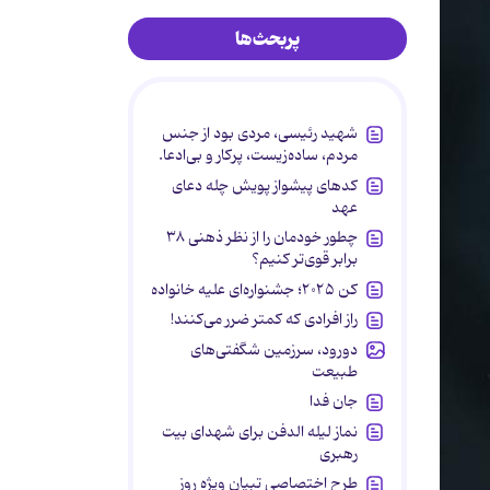
پربحث‌ها
شهید رئیسی، مردی بود از جنس
مردم، ساده‌زیست، پرکار و بی‌ادعا.
کدهای پیشواز پویش چله دعای
عهد
چطور خودمان را از نظر ذهنی ۳۸
برابر قوی‌تر کنیم؟
کن ۲۰۲۵؛ جشنواره‌ای علیه خانواده
راز افرادی که کمتر ضرر می‌کنند!
دورود، سرزمین شگفتی‌های
طبیعت
جان فدا
نماز لیله الدفن برای شهدای بیت
رهبری
طرح اختصاصی تبیان ویژه روز