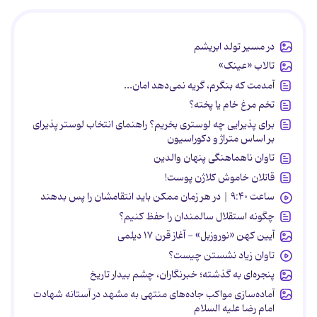
در مسیر تولد ابریشم
تالاب «عینک»
آمدمت که بنگرم، گریه نمی‌دهد امان...
تخم مرغ خام یا پخته؟
برای پذیرایی چه لوستری بخریم؟ راهنمای انتخاب لوستر پذیرای
بر اساس متراژ و دکوراسیون
تاوان ناهماهنگی پنهان والدین
قاتلان خاموش کلاژن پوست!
ساعت ۹:۴۰ | در هر زمان ممکن باید انتقامشان را پس بدهند
چگونه استقلال سالمندان را حفظ کنیم؟
آیین کهن «نوروزبل» - آغاز قرن ۱۷ دیلمی
تاوان زیاد نشستن چیست؟
پنجره‌ای به گذشته؛ خبرنگاران، چشم بیدار تاریخ
آماده‌سازی مواکب جاده‌های منتهی به مشهد در آستانه شهادت
امام رضا علیه السلام