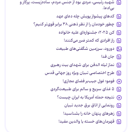
شهید رئیسی، مردی بود از جنس مردم، ساده‌زیست، پرکار و
بی‌ادعا.
کدهای پیشواز پویش چله دعای عهد
چطور خودمان را از نظر ذهنی ۳۸ برابر قوی‌تر کنیم؟
کن ۲۰۲۵؛ جشنواره‌ای علیه خانواده
راز افرادی که کمتر ضرر می‌کنند!
دورود، سرزمین شگفتی‌های طبیعت
جان فدا
نماز لیله الدفن برای شهدای بیت رهبری
طرح اختصاصی تبیان ویژه روز جهانی قدس
فومو؛ غول جیب‌بر فضای مجازی!
۵ غذای سریع و سالم برای طبیعت‌گردی
نتیجه حمله آمریکا به ایران چیست؟
رونمایی از اتاق برق جدید تبیان
زهرهای پنهان خانه را بشناسید!
قهرمان‌های خسته یا والدین مفید!