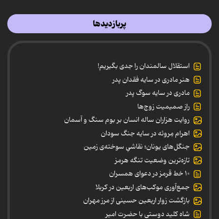
پربازدیدها
استقلال سالمندان را جدی بگیریم!
هنر مادری در سایه‌ فقدان پدر
مادری در سایه سوگ پدر
راز صمیمیت زوج‌ها
روایت هزاران ساله انسان بر بوم سنگ و آسمان
اهرام مِروئه در سایه جنگ سودان
جنگل‌های یونان؛ نقاشیِ سوخته‌ی زمین
تازه‌ترین وضعیت تنگه هرمز
۱۰ خط قرمز در دعوای همسران
جمع‌آوری موکب‌های اربعین در کربلا
بازگشت زوار اربعین حسینی از مرز مهران
شاه کلید دوستی با حضرت امیر