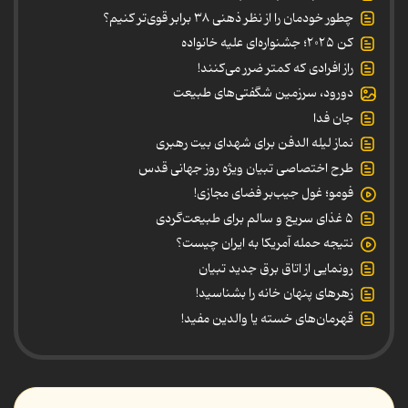
چطور خودمان را از نظر ذهنی ۳۸ برابر قوی‌تر کنیم؟
کن ۲۰۲۵؛ جشنواره‌ای علیه خانواده
راز افرادی که کمتر ضرر می‌کنند!
دورود، سرزمین شگفتی‌های طبیعت
جان فدا
نماز لیله الدفن برای شهدای بیت رهبری
طرح اختصاصی تبیان ویژه روز جهانی قدس
فومو؛ غول جیب‌بر فضای مجازی!
۵ غذای سریع و سالم برای طبیعت‌گردی
نتیجه حمله آمریکا به ایران چیست؟
رونمایی از اتاق برق جدید تبیان
زهرهای پنهان خانه را بشناسید!
قهرمان‌های خسته یا والدین مفید!