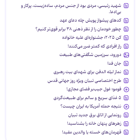
شهید رئیسی، مردی بود از جنس مردم، ساده‌زیست، پرکار و
بی‌ادعا.
کدهای پیشواز پویش چله دعای عهد
چطور خودمان را از نظر ذهنی ۳۸ برابر قوی‌تر کنیم؟
کن ۲۰۲۵؛ جشنواره‌ای علیه خانواده
راز افرادی که کمتر ضرر می‌کنند!
دورود، سرزمین شگفتی‌های طبیعت
جان فدا
نماز لیله الدفن برای شهدای بیت رهبری
طرح اختصاصی تبیان ویژه روز جهانی قدس
فومو؛ غول جیب‌بر فضای مجازی!
۵ غذای سریع و سالم برای طبیعت‌گردی
نتیجه حمله آمریکا به ایران چیست؟
رونمایی از اتاق برق جدید تبیان
زهرهای پنهان خانه را بشناسید!
قهرمان‌های خسته یا والدین مفید!