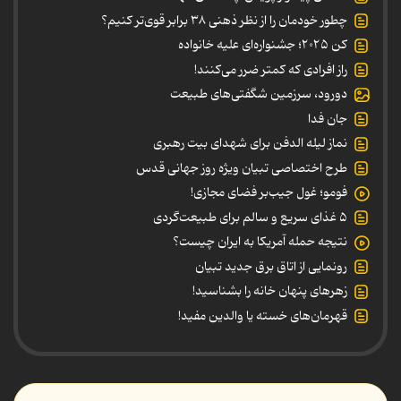
چطور خودمان را از نظر ذهنی ۳۸ برابر قوی‌تر کنیم؟
کن ۲۰۲۵؛ جشنواره‌ای علیه خانواده
راز افرادی که کمتر ضرر می‌کنند!
دورود، سرزمین شگفتی‌های طبیعت
جان فدا
نماز لیله الدفن برای شهدای بیت رهبری
طرح اختصاصی تبیان ویژه روز جهانی قدس
فومو؛ غول جیب‌بر فضای مجازی!
۵ غذای سریع و سالم برای طبیعت‌گردی
نتیجه حمله آمریکا به ایران چیست؟
رونمایی از اتاق برق جدید تبیان
زهرهای پنهان خانه را بشناسید!
قهرمان‌های خسته یا والدین مفید!