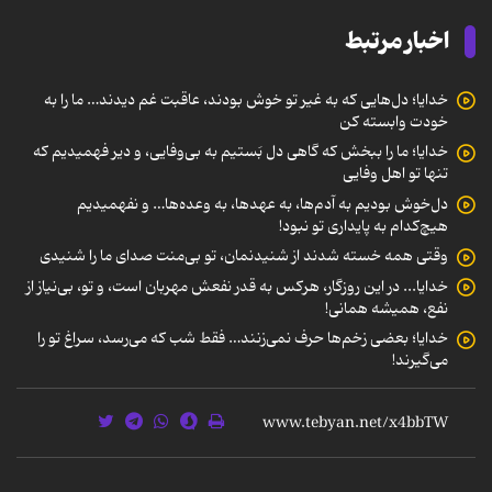
اخبار مرتبط
خدایا؛ دل‌هایی که به غیر تو خوش بودند، عاقبت غم دیدند… ما را به
خودت وابسته کن
خدایا؛ ما را ببخش که گاهی دل بَستیم به بی‌وفایی، و دیر فهمیدیم که
تنها تو اهل وفایی
دل‌خوش بودیم به آدم‌ها، به عهدها، به وعده‌ها… و نفهمیدیم
هیچ‌کدام به پایداری تو نبود!
وقتی همه خسته شدند از شنیدنمان، تو بی‌منت صدای ما را شنیدی
خدایا... در این روزگار، هرکس به قدر نفعش مهربان است، و تو، بی‌نیاز از
نفع، همیشه همانی!
خدایا؛ بعضی زخم‌ها حرف نمی‌زنند… فقط شب که می‌رسد، سراغ تو را
می‌گیرند!