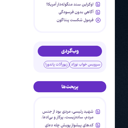
اوکراین سند منگوله‌دار آمریکا!
آگاهی بدون فرسودگی
فرمول شکست پنتاگون
وب‌گردی
سرویس خواب نوزاد
زیورآلات پاندورا
پربحث‌ها
شهید رئیسی، مردی بود از جنس
مردم، ساده‌زیست، پرکار و بی‌ادعا.
کدهای پیشواز پویش چله دعای