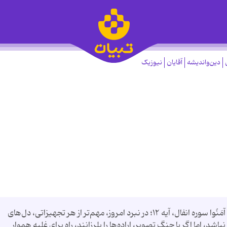
دین‌واندیشه
آقایان
نیوزیک
إِذْ یُوحِی رَبُّکَ إِلَی الْمَلَائِکَةِ أَنِّی مَعَکُمْ فَثَبِّتُوا الَّذِینَ آمَنُوا سوره انفال، آیه ۱۲؛ در نبرد امروز، مهم‌تر از هر تجهیزاتی، دل‌های
 اما اگر با جنگ تصویر، اراده‌ها را بلرزانند، راه برای غلبه هموار