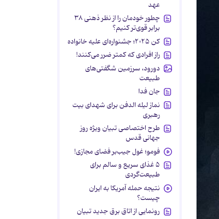
عهد
چطور خودمان را از نظر ذهنی ۳۸
برابر قوی‌تر کنیم؟
کن ۲۰۲۵؛ جشنواره‌ای علیه خانواده
راز افرادی که کمتر ضرر می‌کنند!
دورود، سرزمین شگفتی‌های
طبیعت
جان فدا
نماز لیله الدفن برای شهدای بیت
رهبری
طرح اختصاصی تبیان ویژه روز
جهانی قدس
فومو؛ غول جیب‌بر فضای مجازی!
۵ غذای سریع و سالم برای
طبیعت‌گردی
نتیجه حمله آمریکا به ایران
چیست؟
رونمایی از اتاق برق جدید تبیان