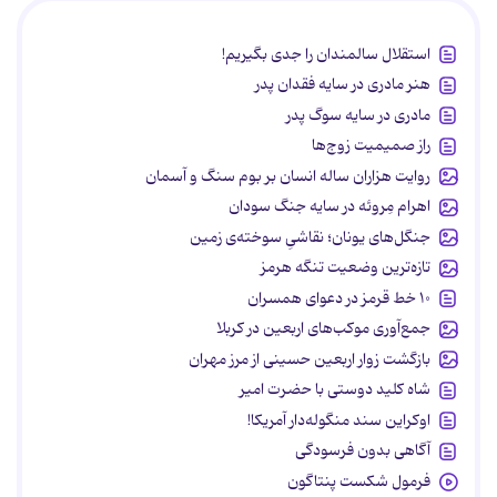
استقلال سالمندان را جدی بگیریم!
هنر مادری در سایه‌ فقدان پدر
مادری در سایه سوگ پدر
راز صمیمیت زوج‌ها
روایت هزاران ساله انسان بر بوم سنگ و آسمان
اهرام مِروئه در سایه جنگ سودان
جنگل‌های یونان؛ نقاشیِ سوخته‌ی زمین
تازه‌ترین وضعیت تنگه هرمز
۱۰ خط قرمز در دعوای همسران
جمع‌آوری موکب‌های اربعین در کربلا
بازگشت زوار اربعین حسینی از مرز مهران
شاه کلید دوستی با حضرت امیر
اوکراین سند منگوله‌دار آمریکا!
آگاهی بدون فرسودگی
فرمول شکست پنتاگون