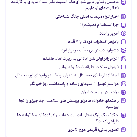
محسن رضایی دبیر شورای‌عالی امنیت ملی شد / مروری بر کارنامه
فعالیت‌های او داریم
اخبار تلخ؛ مهمات اصلی جنگ شناختی
چرا استخدام نمیشم؟!
امروز وا بده!
پادزهر اضطراب کودک با ۷ قدم!
دشواری دسترسی به آب در نوار غزه
اعزام زائر اولی‌های آبادانی به زیارت امام هشتم
فرمول ساخت جلیقه ضدگلوله روانی
استفاده از طلای دیجیتال به عنوان وثیقه در وام‌های ارز دیجیتال
مراسم تجلیل از شهدای رسانه و پاسداشت روز خبرنگار
ترامپ در بن‌بست ایران
راهنمای خانواده‌ها برای پرسش‌های سلامت؛ چه چیزی را کجا
بپرسیم
چگونه یک پارک محلی ایمن و جذاب برای کودکان و خانواده ها
طراحی کنیم؟
تصویر بدنی؛ قربانی موج لاغری