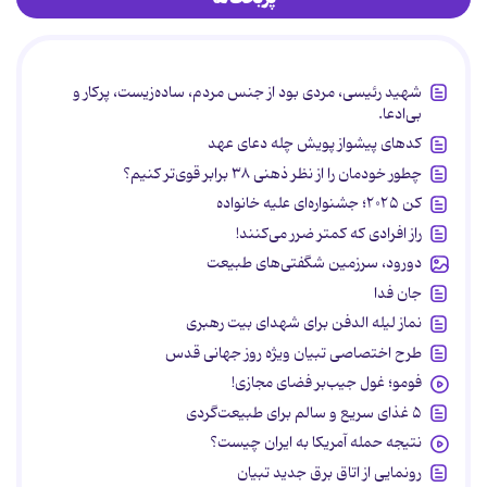
شهید رئیسی، مردی بود از جنس مردم، ساده‌زیست، پرکار و
بی‌ادعا.
کدهای پیشواز پویش چله دعای عهد
چطور خودمان را از نظر ذهنی ۳۸ برابر قوی‌تر کنیم؟
کن ۲۰۲۵؛ جشنواره‌ای علیه خانواده
راز افرادی که کمتر ضرر می‌کنند!
دورود، سرزمین شگفتی‌های طبیعت
جان فدا
نماز لیله الدفن برای شهدای بیت رهبری
طرح اختصاصی تبیان ویژه روز جهانی قدس
فومو؛ غول جیب‌بر فضای مجازی!
۵ غذای سریع و سالم برای طبیعت‌گردی
نتیجه حمله آمریکا به ایران چیست؟
رونمایی از اتاق برق جدید تبیان