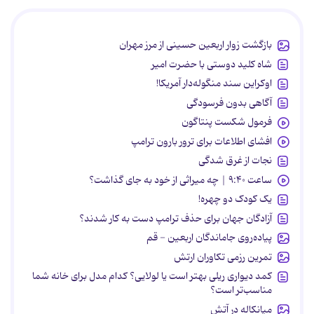
بازگشت زوار اربعین حسینی از مرز مهران
شاه کلید دوستی با حضرت امیر
اوکراین سند منگوله‌دار آمریکا!
آگاهی بدون فرسودگی
فرمول شکست پنتاگون
افشای اطلاعات برای ترور بارون ترامپ
نجات از غرق شدگی
ساعت ۹:۴۰ | چه میراثی از خود به جای گذاشت؟
یک کودک دو چهره!
آزادگان جهان برای حذف ترامپ دست به کار شدند؟
پیاده‌روی جاماندگان اربعین - قم
تمرین رزمی تکاوران ارتش
کمد دیواری ریلی بهتر است یا لولایی؟ کدام مدل برای خانه شما
مناسب‌تر است؟
میانکاله در آتش