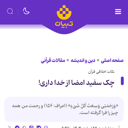
صفحه اصلی
دین و اندیشه
مقالات قرآنی
نکات اخلاقی قرآن
چک سفید امضا از خدا داری!
«وَرَحْمَتِی وَسِعَتْ کُلَّ شَیْءٍ» (اعراف: ۱۵۶) و رحمت من همه
چیز را فرا گرفته است.