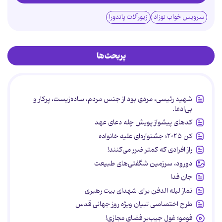
سرویس خواب نوزاد
زیورآلات پاندورا
پربحث‌ها
شهید رئیسی، مردی بود از جنس مردم، ساده‌زیست، پرکار و
بی‌ادعا.
کدهای پیشواز پویش چله دعای عهد
کن ۲۰۲۵؛ جشنواره‌ای علیه خانواده
راز افرادی که کمتر ضرر می‌کنند!
دورود، سرزمین شگفتی‌های طبیعت
جان فدا
نماز لیله الدفن برای شهدای بیت رهبری
طرح اختصاصی تبیان ویژه روز جهانی قدس
فومو؛ غول جیب‌بر فضای مجازی!