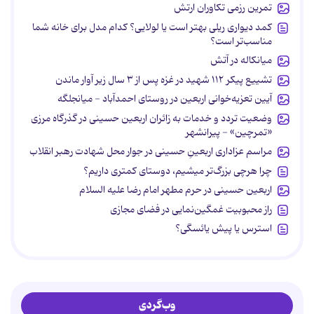
تمرین رزمی تکاوران ارتش
کمد دیواری ریلی بهتر است یا لولایی؟ کدام مدل برای خانه شما
مناسب‌تر است؟
میانکاله در آتش
تشییع پیکر ۱۱۲ شهید در غزه پس از ۳ سال زیر آوار ماندن
آیین تعزیه‌خوانی اربعین در روستای احمدآباد - میانجلگه
وضعیت تردد و خدمات به زائران اربعین حسینی در گذرگاه مرزی
«تمرچین» - پیرانشهر
مراسم عزاداری اربعینِ حسینی در جوار محل شهادت رهبر انقلاب
چرا هرچی بزرگ‌تر میشیم، دوستای کمتری داریم؟
اربعین حسینی در حرم مطهر امام رضا علیه السلام
راز محبوبیت غمگین‌نمایی در فضای مجازی
استرس یا پیش یائسگی؟
وب‌گردی